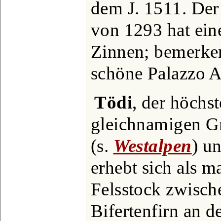
dem J. 1511. Der
von 1293 hat ei
Zinnen; bemerken
schöne Palazzo A
Tödi
, der höchs
gleichnamigen G
(s.
Westalpen
) u
erhebt sich als m
Felsstock zwisc
Bifertenfirn an 