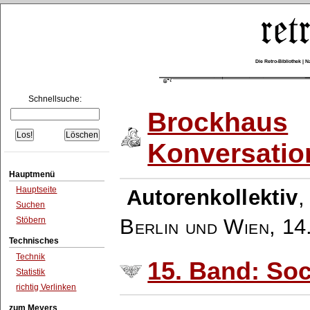
Die Retro-Bibliothek |
Schnellsuche:
Brockhaus
Konversatio
Hauptmenü
Hauptseite
Autorenkollektiv
Suchen
Berlin und Wien
,
14
Stöbern
Technisches
Technik
15. Band: Soc
Statistik
richtig Verlinken
zum Meyers