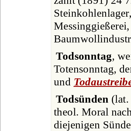
zählt (1891) 24 7
Steinkohlenlager
Messinggießerei
Baumwollindustr
Todsonntag
, we
Totensonntag, der
und
Todaustreib
Todsünden
(lat.
theol. Moral nach
diejenigen Sünde