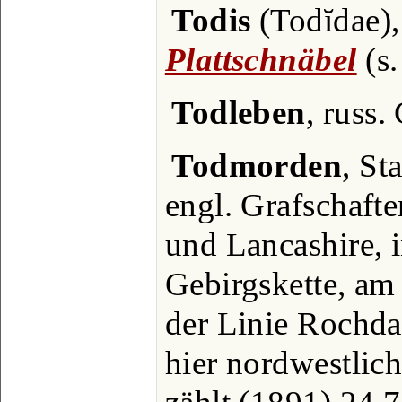
Todis
(Todĭdae),
Plattschnäbel
(s.
Todleben
, russ.
Todmorden
, St
engl. Grafschaft
und Lancashire, 
Gebirgskette, am
der Linie Rochda
hier nordwestlic