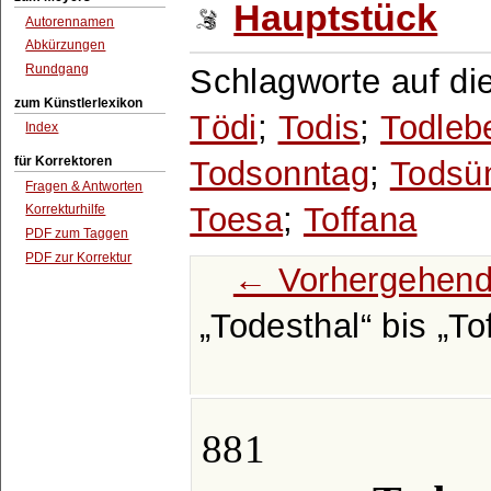
Hauptstück
Autorennamen
Abkürzungen
Rundgang
Schlagworte auf di
zum Künstlerlexikon
Tödi
;
Todis
;
Todleb
Index
für Korrektoren
Todsonntag
;
Todsü
Fragen & Antworten
Toesa
;
Toffana
Korrekturhilfe
PDF zum Taggen
PDF zur Korrektur
← Vorhergehend
Todesthal
bis
To
881