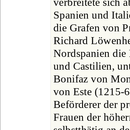
verbreitete sich 
Spanien und Ital
die Grafen von P
Richard Löwenher
Nordspanien die 
und Castilien, unt
Bonifaz von Mont
von Este (1215-6
Beförderer der p
Frauen der höhern
selbstthätig an d