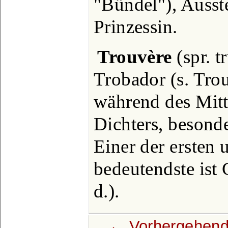
"Bündel"), Ausst
Prinzessin.
Trouvère
(spr. t
Trobador (s. Tro
während des Mitt
Dichters, besonde
Einer der ersten 
bedeutendste ist 
d.).
← Vorhergehend