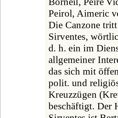
Borneil, Peire Vi
Peirol, Aimeric v
Die Canzone trit
Sirventes, wörtli
d. h. ein im Dien
allgemeiner Inter
das sich mit öff
polit. und religiö
Kreuzzügen (Kreu
beschäftigt. Der 
Sirventes ist Bert