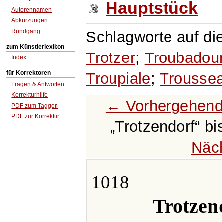
Hauptstück
Autorennamen
Abkürzungen
Rundgang
Schlagworte auf di
zum Künstlerlexikon
Trotzer
;
Troubadou
Index
für Korrektoren
Troupiale
;
Trousse
Fragen & Antworten
Korrekturhilfe
← Vorhergehend
PDF zum Taggen
PDF zur Korrektur
Trotzendorf
bi
Näc
1018
Trotzen