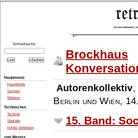
Die Retro-Bibliothek |
Schnellsuche:
Brockhaus
Konversatio
Hauptmenü
Hauptseite
Autorenkollektiv
Suchen
Berlin und Wien
,
14
Stöbern
Technisches
Technik
15. Band: Soc
Statistik
richtig Verlinken
zum Meyers