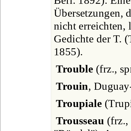
Berl. 1892). Ei
Übersetzungen, di
nicht erreichten,
Gedichte der T. (
1855).
Trouble
(frz., sp
Trouin
, Duguay-
Troupiale
(Trupi
Trousseau
(frz.,