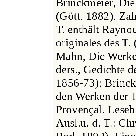
Brinckmeier, Die
(Gött. 1882). Za
T. enthält Rayno
originales des T.
Mahn, Die Werke d
ders., Gedichte d
1856-73); Brinck
den Werken der T
Provençal. Leseb
Ausl.u. d. T.: Ch