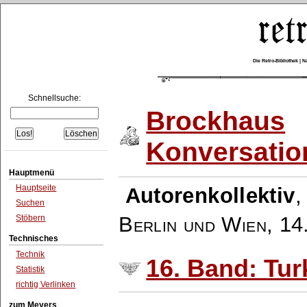
Die Retro-Bibliothek |
Schnellsuche:
Brockhaus
Konversatio
Hauptmenü
Hauptseite
Autorenkollektiv
Suchen
Berlin und Wien
,
14
Stöbern
Technisches
Technik
16. Band: Tur
Statistik
richtig Verlinken
zum Meyers