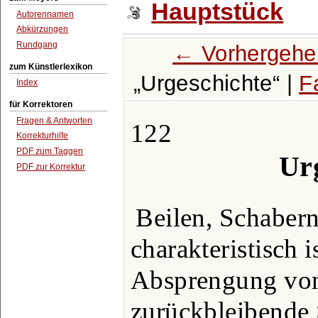
Hauptstück
Autorennamen
Abkürzungen
Rundgang
← Vorhergehe
zum Künstlerlexikon
Urgeschichte
|
F
Index
für Korrektoren
Fragen & Antworten
122
Korrekturhilfe
PDF zum Taggen
Ur
PDF zur Korrektur
Beilen, Schaber
charakteristisch i
Absprengung von 
zurückbleibende 