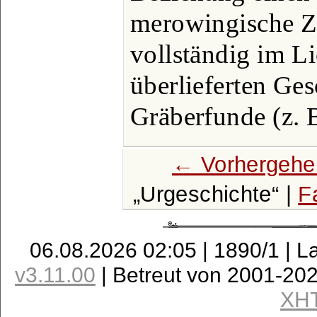
merowingische Zei
vollständig im L
überlieferten Ges
Gräberfunde (z. 
← Vorhergehe
Urgeschichte
|
F
06.08.2026 02:05 | 1890/1 | L
v3.11.00
| Betreut von 2001-20
XH