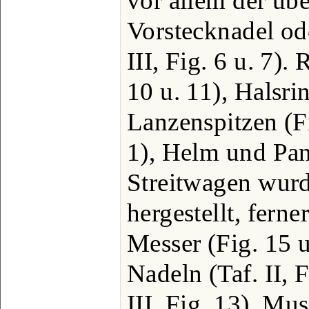
vor allem der üb
Vorstecknadel o
III, Fig. 6 u. 7).
10 u. 11), Halsrin
Lanzenspitzen (Fi
1), Helm und Panz
Streitwagen wur
hergestellt, ferne
Messer (Fig. 15 u
Nadeln (Taf. II, F
III, Fig. 13), Mu