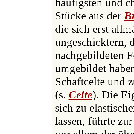
häufigsten und ch
Stücke aus der
Br
die sich erst allm
ungeschicktern, 
nachgebildeten 
umgebildet haben
Schaftcelte und 
(s.
Celte
). Die Ei
sich zu elastisch
lassen, führte zu