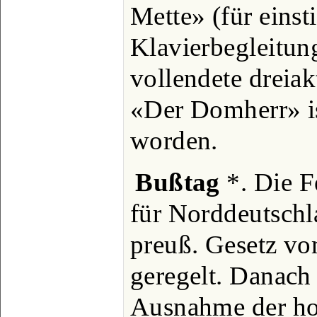
Mette» (für eins
Klavierbegleitun
vollendete dreia
«Der Domherr» is
worden.
Bußtag
*. Die F
für Norddeutschl
preuß. Gesetz v
geregelt. Danach
Ausnahme der hoh