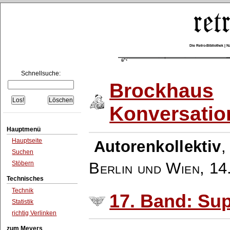
Die Retro-Bibliothek |
Schnellsuche:
Brockhaus
Konversatio
Hauptmenü
Hauptseite
Autorenkollektiv
Suchen
Berlin und Wien
,
14
Stöbern
Technisches
Technik
17. Band: Su
Statistik
richtig Verlinken
zum Meyers