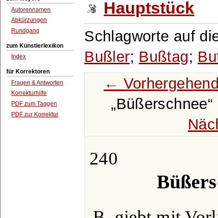
Hauptstück
Autorennamen
Abkürzungen
Rundgang
Schlagworte auf di
zum Künstlerlexikon
Bußler
;
Bußtag
;
Bu
Index
für Korrektoren
← Vorhergehend
Fragen & Antworten
Korrekturhilfe
Büßerschnee
PDF zum Taggen
PDF zur Korrektur
Näc
240
Büßers
B. giebt mit Vor