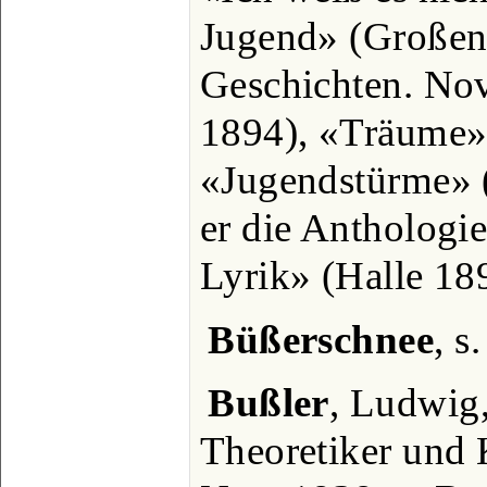
Jugend» (Großenh
Geschichten. No
1894), «Träume»
«Jugendstürme» (
er die Anthologi
Lyrik» (Halle 18
Büßerschnee
, s
Bußler
, Ludwig,
Theoretiker und 