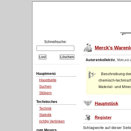
Schnellsuche:
Merck's Warenl
Autorenkollektiv
,
Verlag v
Hauptmenü
Beschreibung der
Hauptseite
chemisch-technisch
Suchen
Material- und Mine
Stöbern
Technisches
Hauptstück
Technik
Statistik
Register
richtig Verlinken
Schlagworte auf dieser Seit
zum Meyers