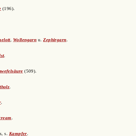
e
(196).
elott
,
Wollengarn
u.
Zephirgarn
.
ist
.
hwefelsäure
(509).
tholz
.
r
.
cream
.
s, s.
Kampfer
.