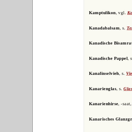
Kamptulikon
, vgl.
K
Kanadabalsam
, s.
Te
Kanadische Bisamra
Kanadische Pappel
, 
Kanalinselvieh
, s.
Vi
Kanarienglas
, s.
Gla
Kanarienhirse
, -saat
Kanarisches Glanzg