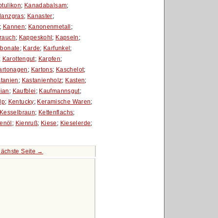
tulikon
;
Kanadabalsam
;
lanzgras
;
Kanaster
;
;
Kannen
;
Kanonenmetall
;
rauch
;
Kappeskohl
;
Kapseln
;
rbonate
;
Karde
;
Karfunkel
;
;
Karottengut
;
Karpfen
;
artonagen
;
Kartons
;
Kaschelot
;
tanien
;
Kastanienholz
;
Kasten
;
ian
;
Kaufblei
;
Kaufmannsgut
;
lp
;
Kentucky
;
Keramische Waren
;
Kesselbraun
;
Kettenflachs
;
ienöl
;
Kienruß
;
Kiese
;
Kieselerde
;
ächste Seite →