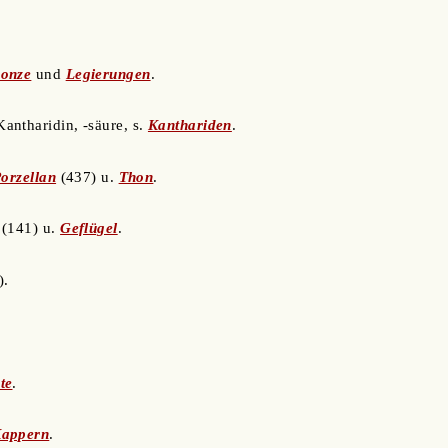
.
onze
und
Legierungen
.
Kantharidin, -säure, s.
Kanthariden
.
orzellan
(437) u.
Thon
.
(141) u.
Geflügel
.
).
te
.
appern
.