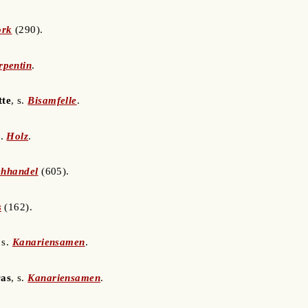
ork
(290).
rpentin
.
tte
, s.
Bisamfelle
.
s.
Holz
.
ehhandel
(605).
s
(162).
, s.
Kanariensamen
.
ras
, s.
Kanariensamen
.