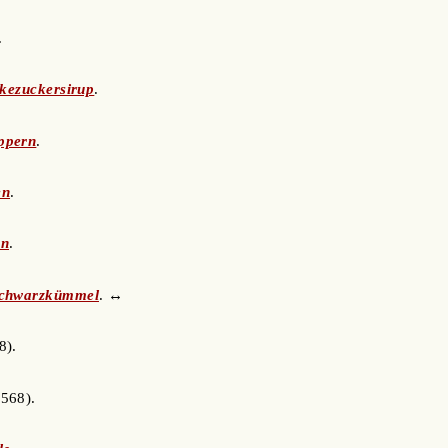
.
rkezuckersirup
.
ppern
.
en
.
rn
.
chwarzkümmel
. ↔
8).
568).