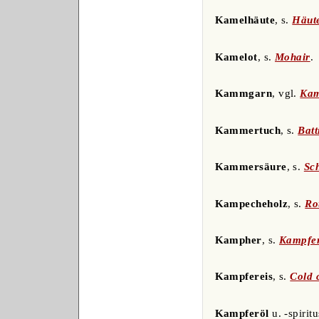
Kamelhäute
, s.
Häut
Kamelot
, s.
Mohair
.
Kammgarn
, vgl.
Kam
Kammertuch
, s.
Batt
Kammersäure
, s.
Sc
Kampecheholz
, s.
Ro
Kampher
, s.
Kampfe
Kampfereis
, s.
Cold 
Kampferöl
u. -spiritu