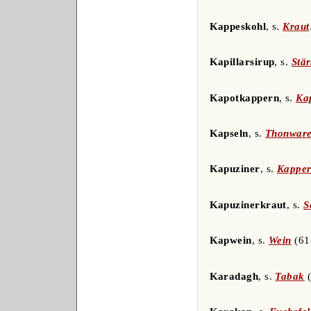
Kappeskohl
, s.
Kraut
Kapillarsirup
, s.
Stä
Kapotkappern
, s.
Ka
Kapseln
, s.
Thonwar
Kapuziner
, s.
Kappe
Kapuzinerkraut
, s.
S
Kapwein
, s.
Wein
(61
Karadagh
, s.
Tabak
(