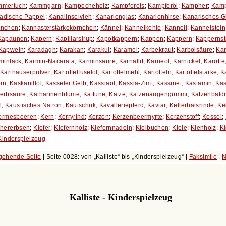
mmertuch
;
Kammgarn
;
Kampecheholz
;
Kampfereis
;
Kampferöl
;
Kampher
;
Kamp
adische Pappel
;
Kanalinselvieh
;
Kanarienglas
;
Kanarienhirse
;
Kanarisches G
inchen
;
Kannasterstärkekörnchen
;
Kännel
;
Kannelkohle
;
Kannell
;
Kannelstein
Kapaunen
;
Kapern
;
Kapillarsirup
;
Kapotkappern
;
Kappen
;
Kappern
;
Kappernst
Kapwein
;
Karadagh
;
Karakan
;
Karakul
;
Karamel
;
Karbekraut
;
Karbolsäure
;
Ka
minlack
;
Karmin-Nacarata
;
Karminsäure
;
Karnallit
;
Karneol
;
Karnickel
;
Karotte
;
Karthäuserpulver
;
Kartoffelfuselöl
;
Kartoffelmehl
;
Kartoffeln
;
Kartoffelstärke
;
K
ïn
;
Kaskanillöl
;
Kasseler Gelb
;
Kassiaöl
;
Kassia-Zimt
;
Kassinet
;
Kastamin
;
Kas
erbsäure
;
Katharinenblume
;
Kattune
;
Katze
;
Katzenaugengummi
;
Katzenbaldr
l
;
Kaustisches Natron
;
Kautschuk
;
Kavalleriepferd
;
Kaviar
;
Kellerhalsrinde
;
Ke
ermesbeeren
;
Kern
;
Kerryrind
;
Kerzen
;
Kerzenbeermyrte
;
Kerzenstoff
;
Kessel
;
chererbsen
;
Kiefer
;
Kiefernholz
;
Kiefernnadeln
;
Kielbuchen
;
Kiele
;
Kienholz
;
K
Kinderspielzeug
gehende Seite
| Seite 0028: von
Kalliste
bis
Kinderspielzeug
|
Faksimile
|
N
Kalliste - Kinderspielzeug