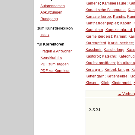
Kamene
;
Kammersäure
;
Ka
Autorennamen
Kanadische Bisamratte
;
Kan
Abkürzungen
Kanasterkörbe
;
Kandis
;
Kan
Rundgang
Kantharidenpapier
;
Kaolin
;
zum Künstlerlexikon
Kapuziner
;
Kapuzinerkraut
;
Index
Karmelitergeist
;
Karmin
;
Kar
Karrenpferd
;
Kartäuserthee
für Korrektoren
Kaschmir
;
Kascholong
;
Kase
Fragen & Antworten
Kastoröl
;
Katechu
;
Katechug
Korrekturhilfe
Kaufmannsläden
;
Kaurikopa
PDF zum Taggen
Kerargyrit
;
Kerbel, langer
;
K
PDF zur Korrektur
Kettengarn
;
Kettenseide
;
Ki
Kieserit
;
Kilch
;
Kindermehl
;
← Vorher
XXXI