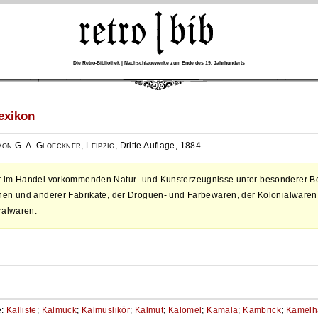
Die Retro-Bibliothek | Nachschlagewerke zum Ende des 19. Jahrhunderts
exikon
on G. A. Gloeckner, Leipzig
,
Dritte Auflage, 1884
 im Handel vorkommenden Natur- und Kunsterzeugnisse unter besonderer Be
en und anderer Fabrikate, der Droguen- und Farbewaren, der Kolonialwaren
ralwaren.
e:
Kalliste
;
Kalmuck
;
Kalmuslikör
;
Kalmut
;
Kalomel
;
Kamala
;
Kambrick
;
Kamelh