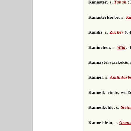
Kanaster
, s.
Tabak
(5
Kanasterkörbe
, s.
Ka
Kandis
, s.
Zucker
(64
Kaninchen
, s.
Wild
, -
Kannasterstärkekör
Kännel
, s.
Anilinfarb
Kannell
, -rinde, weiß
Kannelkohle
, s.
Stei
Kannelstein
, s.
Grana