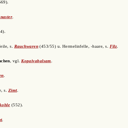
69).
naster
.
4).
feile, s.
Rauchwaren
(453/55) u. Hermelinfelle, -haare, s.
Filz
.
nchen
, vgl.
Kopaivabalsam
.
en
.
e, s.
Zimt
.
nkohle
(552).
t
.