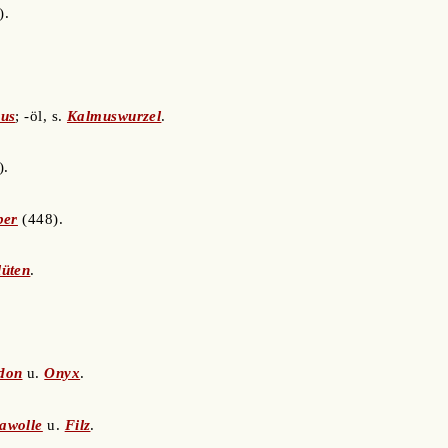
).
us
; -öl, s.
Kalmuswurzel
.
).
ber
(448).
lüten
.
don
u.
Onyx
.
awolle
u.
Filz
.