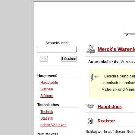
Schnellsuche:
Merck's Warenl
Autorenkollektiv
,
Verlag v
Hauptmenü
Beschreibung der
Hauptseite
chemisch-technisch
Suchen
Material- und Mine
Stöbern
Technisches
Hauptstück
Technik
Statistik
Register
richtig Verlinken
Schlagworte auf dieser Seit
zum Meyers