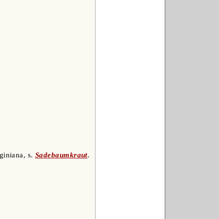
rginiana, s.
Sadebaumkraut
.