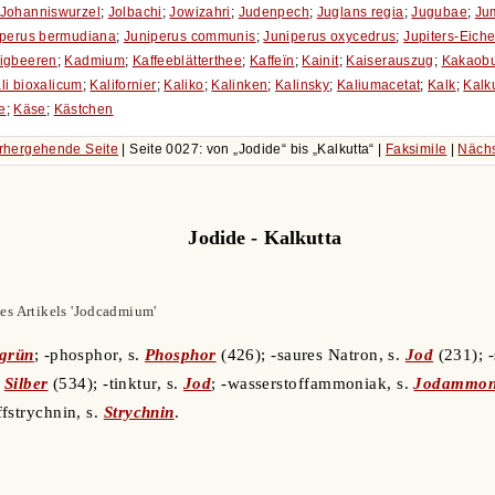
Johanniswurzel
;
Jolbachi
;
Jowizahri
;
Judenpech
;
Juglans regia
;
Jugubae
;
Ju
iperus bermudiana
;
Juniperus communis
;
Juniperus oxycedrus
;
Jupiters-Eiche
igbeeren
;
Kadmium
;
Kaffeeblätterthee
;
Kaffeïn
;
Kainit
;
Kaiserauszug
;
Kakaobu
li bioxalicum
;
Kalifornier
;
Kaliko
;
Kalinken
;
Kalinsky
;
Kaliumacetat
;
Kalk
;
Kalk
e
;
Käse
;
Kästchen
rhergehende Seite
| Seite 0027: von
Jodide
bis
Kalkutta
|
Faksimile
|
Nächs
Jodide - Kalkutta
es Artikels 'Jodcadmium'
grün
; -phosphor, s.
Phosphor
(426); -saures Natron, s.
Jod
(231); 
.
Silber
(534); -tinktur, s.
Jod
; -wasserstoffammoniak, s.
Jodammon
ffstrychnin, s.
Strychnin
.