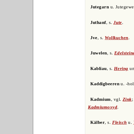
Jutegarn
u. Jutegewe
Juthanf
, s.
Jute
.
Jve
, s.
Wollkuchen
.
Juwelen
, s.
Edelstein
Kabliau
, s.
Hering
u
Kaddigbeeren
u. -ho
Kadmium
, vgl.
Zink
;
Kadmiumoxyd
.
Kälber
, s.
Fleisch
u.