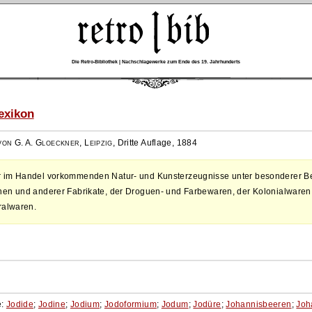
Die Retro-Bibliothek | Nachschlagewerke zum Ende des 19. Jahrhunderts
exikon
on G. A. Gloeckner, Leipzig
,
Dritte Auflage, 1884
 im Handel vorkommenden Natur- und Kunsterzeugnisse unter besonderer Be
en und anderer Fabrikate, der Droguen- und Farbewaren, der Kolonialwaren
ralwaren.
e:
Jodide
;
Jodine
;
Jodium
;
Jodoformium
;
Jodum
;
Jodüre
;
Johannisbeeren
;
Joh