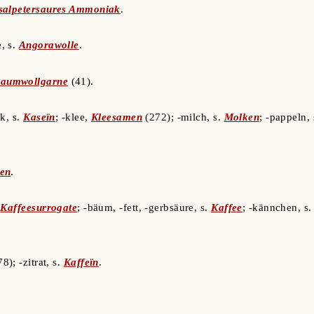
salpetersaures Ammoniak
.
e, s.
Angorawolle
.
aumwollgarne
(41).
lk, s.
Kaseïn
; -klee,
Kleesamen
(272); -milch, s.
Molken
; -pappeln,
en
.
.
Kaffeesurrogate
; -bäum, -fett, -gerbsäure, s.
Kaffee
; -kännchen, s
8); -zitrat, s.
Kaffeïn
.