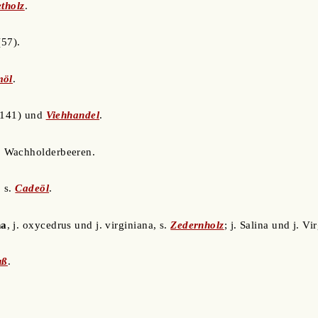
etholz
.
57).
möl
.
141) und
Viehhandel
.
, Wachholderbeeren.
, s.
Cadeöl
.
na
, j. oxycedrus und j. virginiana, s.
Zedernholz
; j. Salina und j. Vi
uß
.