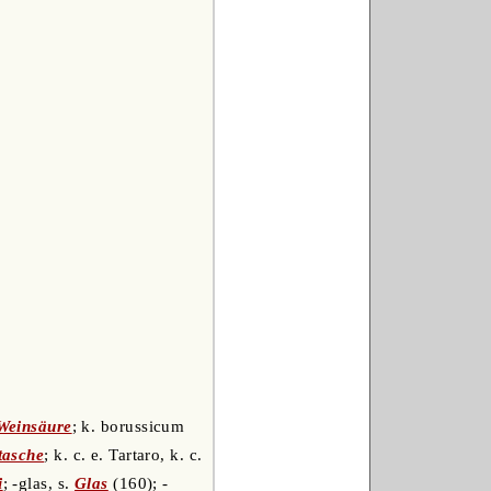
Weinsäure
; k. borussicum
tasche
; k. c. e. Tartaro, k. c.
i
; -glas, s.
Glas
(160); -