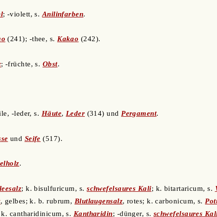
l
; -violett, s.
Anilinfarben
.
ao
(241); -thee, s.
Kakao
(242).
z
; -früchte, s.
Obst
.
ile, -leder, s.
Häute
,
Leder
(314) und
Pergament
.
sse
und
Seife
(517).
elholz
.
leesalz
; k. bisulfuricum, s.
schwefelsaures Kali
; k. bitartaricum, s.
z
, gelbes; k. b. rubrum,
Blutlaugensalz
, rotes; k. carbonicum, s.
Pot
 k. cantharidinicum, s.
Kantharidin
; -dünger, s.
schwefelsaures Kal