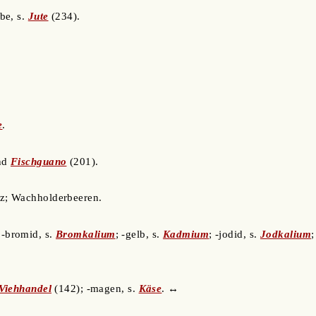
be, s.
Jute
(234).
e
.
nd
Fischguano
(201).
lz; Wachholderbeeren.
 -bromid, s.
Bromkalium
; -gelb, s.
Kadmium
; -jodid, s.
Jodkalium
;
Viehhandel
(142); -magen, s.
Käse
. ↔