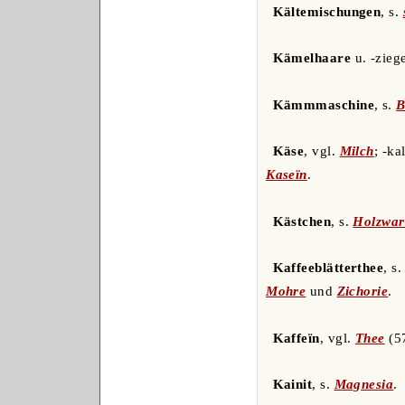
Kältemischungen
, s.
Kämelhaare
u. -zieg
Kämmmaschine
, s.
B
Käse
, vgl.
Milch
; -ka
Kaseïn
.
Kästchen
, s.
Holzwar
Kaffeeblätterthee
, s
Mohre
und
Zichorie
.
Kaffeïn
, vgl.
Thee
(57
Kainit
, s.
Magnesia
.