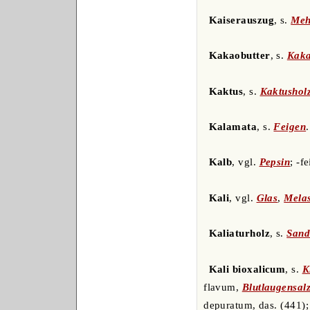
Kaiserauszug
, s.
Meh
Kakaobutter
, s.
Kak
Kaktus
, s.
Kaktushol
Kalamata
, s.
Feigen
.
Kalb
, vgl.
Pepsin
; -fe
Kali
, vgl.
Glas
,
Mela
Kaliaturholz
, s.
Sand
Kali bioxalicum
, s.
K
flavum,
Blutlaugensal
depuratum, das. (441);