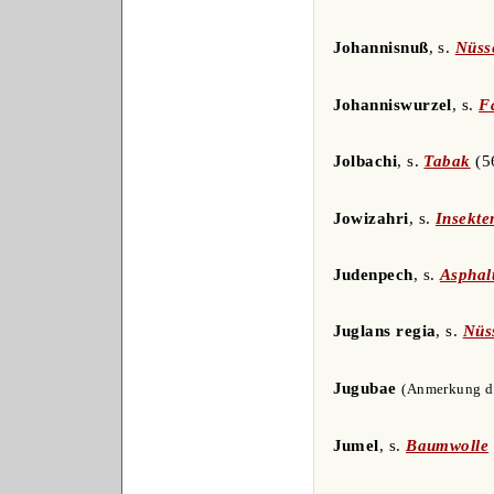
Johannisnuß
, s.
Nüss
Johanniswurzel
, s.
F
Jolbachi
, s.
Tabak
(5
Jowizahri
, s.
Insekte
Judenpech
, s.
Asphal
Juglans regia
, s.
Nüs
Jugubae
(Anmerkung des
Jumel
, s.
Baumwolle