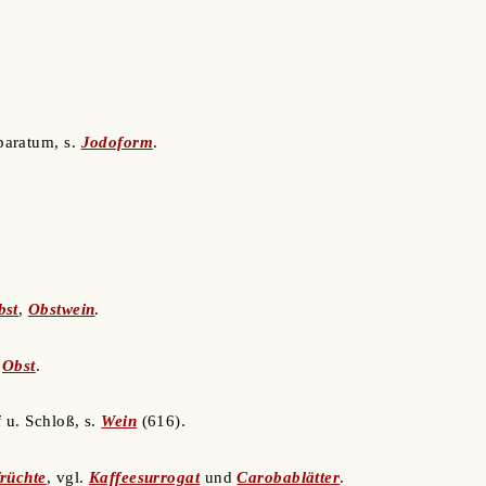
eparatum, s.
Jodoform
.
bst
,
Obstwein
.
.
Obst
.
f u. Schloß, s.
Wein
(616).
rüchte
, vgl.
Kaffeesurrogat
und
Carobablätter
.