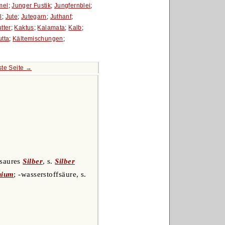
mel
;
Junger Fustik
;
Jungfernblei
;
l
;
Jute
;
Jutegarn
;
Juthanf
;
tter
;
Kaktus
;
Kalamata
;
Kalb
;
utta
;
Kältemischungen
;
te Seite →
-saures
Silber
, s.
Silber
ium
; -wasserstoffsäure, s.