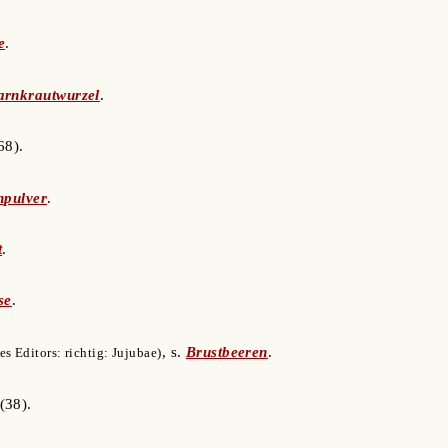
e
.
arnkrautwurzel
.
68).
npulver
.
t
.
se
.
, s.
Brustbeeren
.
 Editors: richtig: Jujubae)
(38).