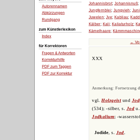
Johannisbrot
;
Johannisnuß
;
Autorennamen
Jungfernblei
;
Jungvieh
;
Jun
Abkürzungen
Juwelen
;
Jve
;
Kabliau
;
Kadd
Rundgang
Kälber
;
Kali
;
Kaliaturholz
;
Ka
zum Künstlerlexikon
Kämelhaare
;
Kämmmaschin
Index
← Vo
für Korrektoren
Fragen & Antworten
XXX
Korrekturhilfe
PDF zum Taggen
PDF zur Korrektur
Anmerkung: Fortsetzung d
vgl.
Holzgeist
und
Jod
(534); -silber, s.
Jod
u
Jodkalium
; -wassersto
Jodide
, s.
Jod
.