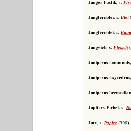
Junger Fustik
, s.
Fis
Jungfernblei
, s.
Blei
(
Jungfernblei
, s.
Bau
Jungvieh
, s.
Fleisch
(
Juniperus communis
Juniperus oxycedrus
Juniperus bermudia
Jupiters-Eichel
, s.
N
Jute
, s.
Papier
(396).