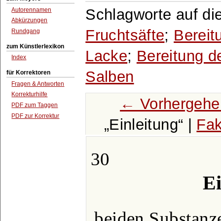
Schlagworte auf di
Autorennamen
Abkürzungen
Fruchtsäfte
;
Bereit
Rundgang
zum Künstlerlexikon
Lacke
;
Bereitung de
Index
Salben
für Korrektoren
Fragen & Antworten
Korrekturhilfe
← Vorhergehe
PDF zum Taggen
PDF zur Korrektur
Einleitung
|
Fak
30
Ei
beiden Substanze