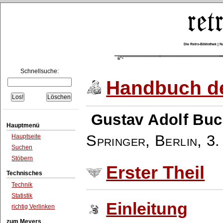
Die Retro-Bibliothek |
Schnellsuche:
Handbuch de
Gustav Adolf Buc
Hauptmenü
Springer, Berlin
,
3.
Hauptseite
Suchen
Stöbern
Erster Theil
Technisches
Technik
Statistik
Einleitung
richtig Verlinken
zum Meyers