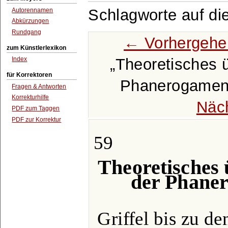
Schlagworte auf di
Autorennamen
Abkürzungen
Rundgang
← Vorhergehe
zum Künstlerlexikon
Theoretisches 
Index
für Korrektoren
Phanerogamen
Fragen & Antworten
Korrekturhilfe
Näc
PDF zum Taggen
PDF zur Korrektur
59
Theoretisches
der Phane
Griffel bis zu d