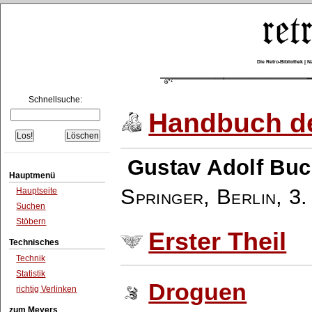
Die Retro-Bibliothek |
Schnellsuche:
Handbuch de
Gustav Adolf Buc
Hauptmenü
Springer, Berlin
,
3.
Hauptseite
Suchen
Stöbern
Erster Theil
Technisches
Technik
Statistik
Droguen
richtig Verlinken
zum Meyers