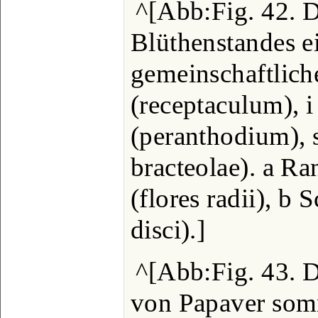
^[Abb:Fig. 42. D
Blüthenstandes e
gemeinschaftlich
(receptaculum), i
(peranthodium), s
bracteolae). a Ra
(flores radii), b 
disci).]
^[Abb:Fig. 43. Du
von Papaver somn