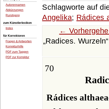
Schlagworte auf di
Autorennamen
Abkürzungen
Angelika
;
Rádices 
Rundgang
zum Künstlerlexikon
← Vorhergehe
Index
für Korrektoren
Radices. Wurzeln
Fragen & Antworten
Korrekturhilfe
PDF zum Taggen
PDF zur Korrektur
70
Radic
Rádices althaea