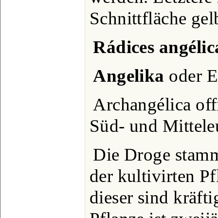
Schnittfläche gel
Rádices angélic
Angelika
oder E
Archangélica off
Süd- und Mitteleu
Die Droge stammt
der kultivirten P
dieser sind kräft