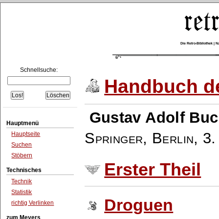
Die Retro-Bibliothek |
Schnellsuche:
Handbuch de
Gustav Adolf Buc
Hauptmenü
Springer, Berlin
,
3.
Hauptseite
Suchen
Stöbern
Erster Theil
Technisches
Technik
Statistik
Droguen
richtig Verlinken
zum Meyers