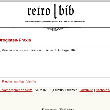
Die Retro-Bibliothek | Nachschlagewerke zum Ende des 19. Jahrhunderts
rogisten-Praxis
r
,
Verlag von Julius Springer, Berlin
,
3. Auflage, 1893
e:
Fructus vaníllae
;
Vanille
← Vorhergehende Seite
| Seite 0200:
Fructus. Früchte
|
Faksimile
|
Nächste S
Fructus. Früchte.