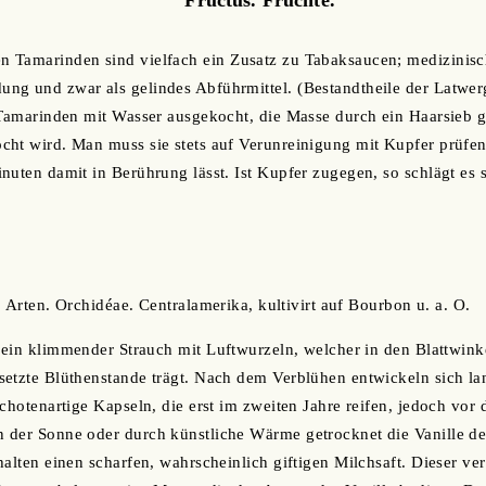
 Tamarinden sind vielfach ein Zusatz zu Tabaksaucen; medizinisch
ng und zwar als gelindes Abführmittel. (Bestandtheile der Latwer
 Tamarinden mit Wasser ausgekocht, die Masse durch ein Haarsieb g
cht wird. Man muss sie stets auf Verunreinigung mit Kupfer prüfe
nuten damit in Berührung lässt. Ist Kupfer zugegen, so schlägt es s
a. Arten. Orchidéae. Centralamerika, kultivirt auf Bourbon u. a. O.
t ein klimmender Strauch mit Luftwurzeln, welcher in den Blattwink
etzte Blüthenstande trägt. Nach dem Verblühen entwickeln sich la
chotenartige Kapseln, die erst im zweiten Jahre reifen, jedoch vor 
 der Sonne oder durch künstliche Wärme getrocknet die Vanille d
halten einen scharfen, wahrscheinlich giftigen Milchsaft. Dieser ve