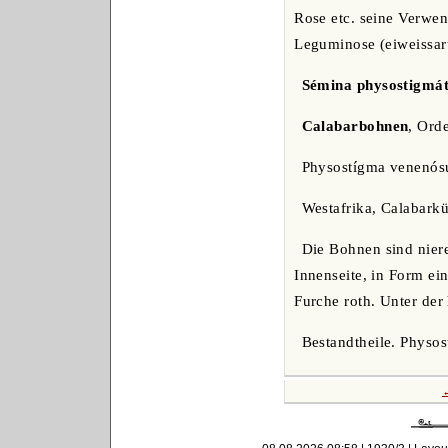
Rose etc. seine Verwe
Leguminose (eiweissar
Sémina physostigmát
Calabarbohnen
, Ord
Physostígma venenósu
Westafrika, Calabarkü
Die Bohnen sind niere
Innenseite, in Form ei
Furche roth. Unter der
Bestandtheile. Physost