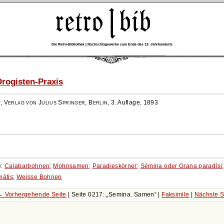
Die Retro-Bibliothek | Nachschlagewerke zum Ende des 19. Jahrhunderts
rogisten-Praxis
r
,
Verlag von Julius Springer, Berlin
,
3. Auflage, 1893
e:
Calabarbohnen
;
Mohnsamen
;
Paradieskörner
;
Sémina oder Grana paradísi
mátis
;
Weisse Bohnen
← Vorhergehende Seite
| Seite 0217:
Semina. Samen
|
Faksimile
|
Nächste S