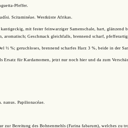
aguetta-Pfeffer.
si. Scitaminéae. Westküste Afrikas.
antigeckig, mit fester feinwarziger Samenschale, hart, glänzend b
, aromatisch; Geschmack gleichfalls, brennend scharf, pfefferartig
Oel ½ %; geruchloses, brennend scharfes Harz 3 %, beide in der S
s Ersatz für Kardamomen, jetzt nur noch hier und da zum Verschär
h. nanus. Papilionacéae.
ur zur Bereitung des Bohnenmehls (Farina fabarum), welches zu 