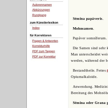
Autorennamen
Abkürzungen
Rundgang
Sémina papáveris
.
zum Künstlerlexikon
Index
Mohnsamen
.
für Korrektoren
Papáver somníferum. P
Fragen & Antworten
Korrekturhilfe
Die Samen sind sehr k
PDF zum Taggen
Man unterscheidet wei
PDF zur Korrektur
werden, während der bl
Bestandtheile. Fettes
Opiumalkaloide.
Anwendung. Medizinis
Bereitung des Mohnöls
Sémina oder Grana p