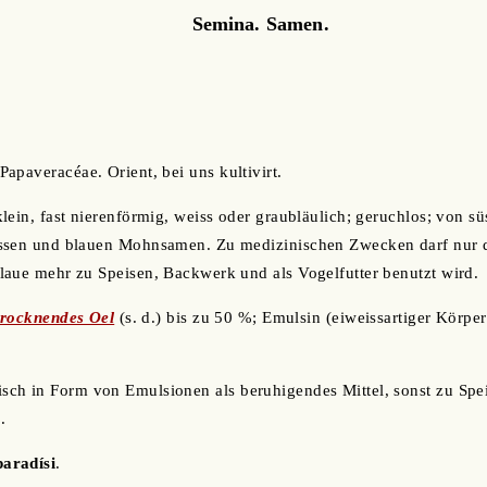
Semina. Samen.
apaveracéae. Orient, bei uns kultivirt.
lein, fast nierenförmig, weiss oder graubläulich; geruchlos; von 
ssen und blauen Mohnsamen. Zu medizinischen Zwecken darf nur 
aue mehr zu Speisen, Backwerk und als Vogelfutter benutzt wird.
trocknendes Oel
(s. d.) bis zu 50 %; Emulsin (eiweissartiger Körper
ch in Form von Emulsionen als beruhigendes Mittel, sonst zu Sp
.
aradísi
.