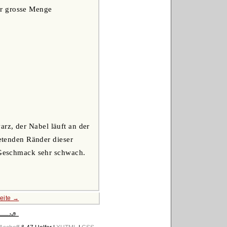
hr grosse Menge
rz, der Nabel läuft an der
retenden Ränder dieser
; Geschmack sehr schwach.
eite →