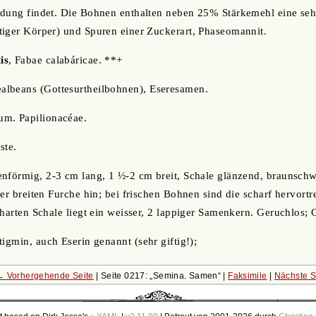
ndung findet. Die Bohnen enthalten neben 25% Stärkemehl eine se
tiger Körper) und Spuren einer Zuckerart, Phaseomannit.
is
, Fabae calabáricae. **+
ealbeans (Gottesurtheilbohnen), Eseresamen.
m. Papilionacéae.
ste.
nförmig, 2-3 cm lang, 1 ½-2 cm breit, Schale glänzend, braunschwa
ner breiten Furche hin; bei frischen Bohnen sind die scharf hervort
 harten Schale liegt ein weisser, 2 lappiger Samenkern. Geruchlos
igmin, auch Eserin genannt (sehr giftig!);
← Vorhergehende Seite
| Seite 0217:
Semina. Samen
|
Faksimile
|
Nächste S