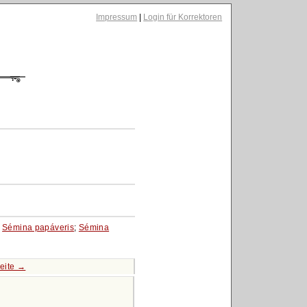
Impressum
|
Login für Korrektoren
;
Sémina papáveris
;
Sémina
eite →