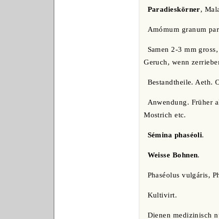
Paradieskörner
, Mal
Amómum granum paradí
Samen 2-3 mm gross, k
Geruch, wenn zerrieben
Bestandtheile. Aeth. 
Anwendung. Früher al
Mostrich etc.
Sémina phaséoli
.
Weisse Bohnen
.
Phaséolus vulgáris, P
Kultivirt.
Dienen medizinisch n