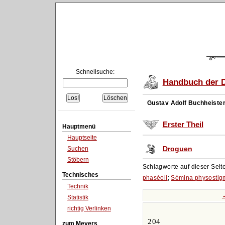
Schnellsuche:
Handbuch der D
Gustav Adolf Buchheiste
Erster Theil
Hauptmenü
Hauptseite
Droguen
Suchen
Stöbern
Schlagworte auf dieser Seit
Technisches
phaséoli
;
Sémina physostig
Technik
Statistik
richtig Verlinken
204
zum Meyers