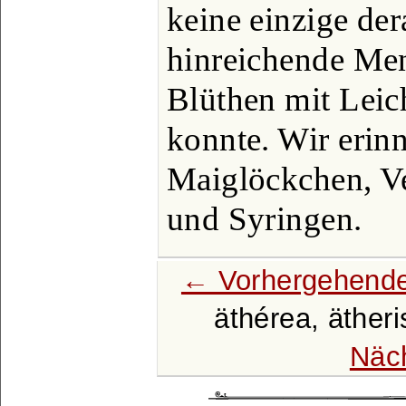
keine einzige der
hinreichende Men
Blüthen mit Leic
konnte. Wir erin
Maiglöckchen, Ve
und Syringen.
← Vorhergehende
äthérea, äther
Näc