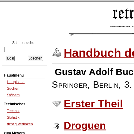
Die Retro-Bibliothek |
Schnellsuche:
Handbuch de
Gustav Adolf Buc
Hauptmenü
Springer, Berlin
,
3.
Hauptseite
Suchen
Stöbern
Erster Theil
Technisches
Technik
Statistik
Droguen
richtig Verlinken
zum Meyers