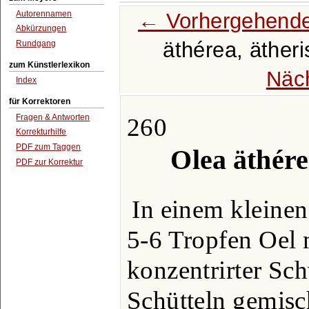
← Vorhergehende
Autorennamen
Abkürzungen
äthérea, äther
Rundgang
zum Künstlerlexikon
Näc
Index
für Korrektoren
Fragen & Antworten
260
Korrekturhilfe
PDF zum Taggen
Olea äthére
PDF zur Korrektur
In einem kleinen
5-6 Tropfen Oel 
konzentrirter Sc
Schütteln gemischt