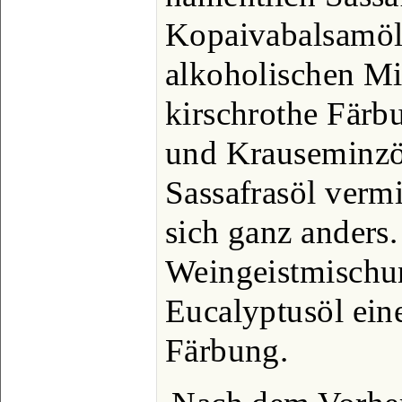
Kopaivabalsamöl. 
alkoholischen Mi
kirschrothe Färb
und Krauseminzöl
Sassafrasöl verm
sich ganz anders.
Weingeistmischun
Eucalyptusöl eine
Färbung.