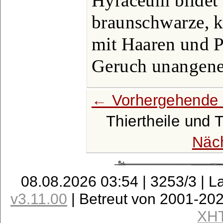
Hyráceum bildet 
braunschwarze, k
mit Haaren und P
Geruch unangen
← Vorhergehende 
Thiertheile und 
Näc
08.08.2026 03:54 | 3253/3 | L
v3.11.00
| Betreut von 2001-20
XH