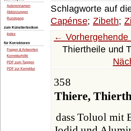
Schlagworte auf di
Autorennamen
Abkürzungen
Capénse
;
Zibeth
;
Z
Rundgang
zum Künstlerlexikon
← Vorhergehende 
Index
für Korrektoren
Thiertheile und 
Fragen & Antworten
Korrekturhilfe
Näc
PDF zum Taggen
PDF zur Korrektur
358
Thiere, Thierth
dass Toluol mit 
Jodid und Alumin