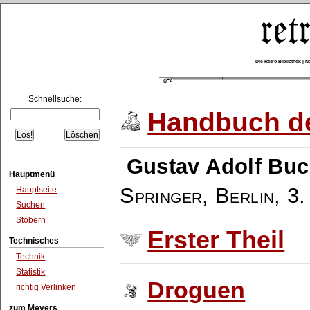
Die Retro-Bibliothek |
Schnellsuche:
Handbuch de
Gustav Adolf Buc
Hauptmenü
Springer, Berlin
,
3.
Hauptseite
Suchen
Stöbern
Erster Theil
Technisches
Technik
Statistik
Droguen
richtig Verlinken
zum Meyers