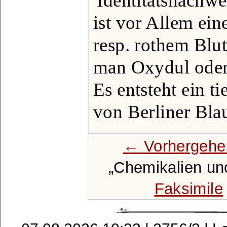
Identitätsnachwei
ist vor Allem ei
resp. rothem Blu
man Oxydul oder 
Es entsteht ein t
von Berliner Bla
← Vorhergehe
Chemikalien un
Faksimile