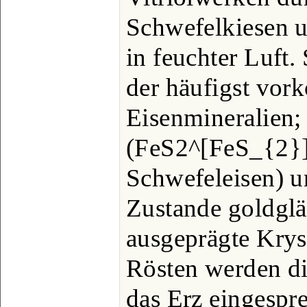
Schwefelkiesen u
in feuchter Luft.
der häufigst vo
Eisenmineralien; 
(FeS2^[FeS_{2}]
Schwefeleisen) un
Zustande goldglä
ausgeprägte Kryst
Rösten werden di
das Erz eingespre