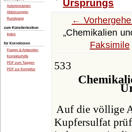
Ursprungs
Autorennamen
Abkürzungen
← Vorhergehe
Rundgang
zum Künstlerlexikon
Chemikalien un
Index
Faksimile
für Korrektoren
Fragen & Antworten
Korrekturhilfe
533
PDF zum Taggen
PDF zur Korrektur
Chemikali
Ur
Auf die völlige
Kupfersulfat prü