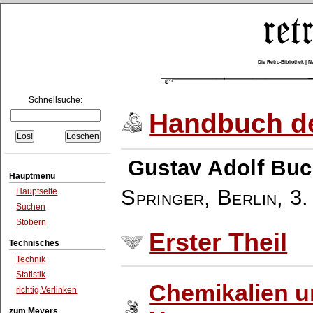
Die Retro-Bibliothek |
Schnellsuche:
Handbuch de
Gustav Adolf Buc
Hauptmenü
Springer, Berlin
,
3.
Hauptseite
Suchen
Stöbern
Erster Theil
Technisches
Technik
Statistik
Chemikalien 
richtig Verlinken
zum Meyers