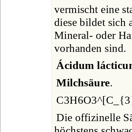
vermischt eine st
diese bildet sich 
Mineral- oder Ha
vorhanden sind.
Ácidum láctic
Milchsäure
.
C3H6O3^[C_{3
Die offizinelle S
höchstens schwac