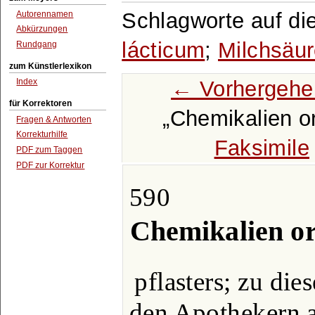
Schlagworte auf di
Autorennamen
Abkürzungen
lácticum
;
Milchsäu
Rundgang
zum Künstlerlexikon
← Vorhergehe
Index
für Korrektoren
Chemikalien o
Fragen & Antworten
Korrekturhilfe
Faksimile
PDF zum Taggen
PDF zur Korrektur
590
Chemikalien o
pflasters; zu di
den Apothekern a