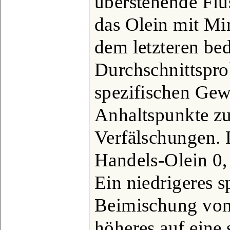
überstehende Flü
das Olein mit Min
dem letzteren be
Durchschnittspr
spezifischen Gew
Anhaltspunkte z
Verfälschungen. D
Handels-Olein 0,
Ein niedrigeres s
Beimischung von 
höheres auf eine