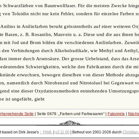
 Schwarzfärben von Baumwollfaser. Für die meisten Zwecke hingeg
von Toluidin nicht nur kein Fehler, sondern für einzelne Farben 
ilins in Anilinfarben beruht grösstentheils auf einer weiteren Ox
te Basen, z. B. Rosanilin, Mauvein u. a. Diese und die aus ihnen he
n mit Jod und Brom bilden die verschiedenen Anilinfarben. Zuwei
 den Verbindungen durch Alkoholradikale, wie Methyl und Aethyl, 
fast immer durch Arsensäure. Der grosse Uebelstand, dass das Arse
 bedeutenden Schwierigkeiten, welche den Fabrikanten durch die m
kstände erwuchsen, bewogen dieselben von dieser Methode abzuge
en, namentlich durch Nitrobenzol und Nitrotoluol bei Gegenwart v
irgend eine dieser Oxydationsmethoden entstehenden Umsetzungspr
be ist ungefärbt, giebt
rhergehende Seite
| Seite 0679:
Farben und Farbwaaren
|
Faksimile
|
Nächs
t based on Dirk Jesse's
↑ YAML
|
v3.11.00
| Betreut von 2001-2026 durch
Christian