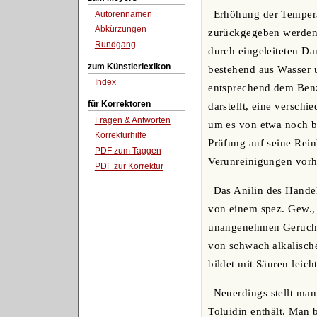
Erhöhung der Temperatu
Autorennamen
Abkürzungen
zurückgegeben werden 
Rundgang
durch eingeleiteten Dam
zum Künstlerlexikon
bestehend aus Wasser u
Index
entsprechend dem Benz
für Korrektoren
darstellt, eine versch
Fragen & Antworten
um es von etwa noch b
Korrekturhilfe
Prüfung auf seine Rein
PDF zum Taggen
Verunreinigungen vorha
PDF zur Korrektur
Das Anilin des Handels
von einem spez. Gew., 
unangenehmen Geruch u
von schwach alkalische
bildet mit Säuren leicht
Neuerdings stellt man
Toluidin enthält. Man 