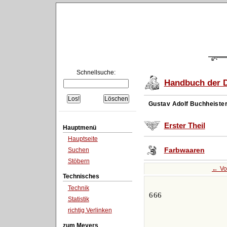
Schnellsuche:
Handbuch der D
Gustav Adolf Buchheiste
Erster Theil
Hauptmenü
Hauptseite
Farbwaaren
Suchen
Stöbern
← Vo
Technisches
Technik
666
Statistik
richtig Verlinken
zum Meyers