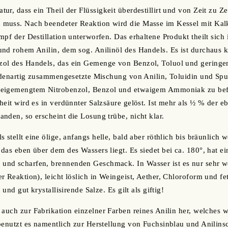
r, dass ein Theil der Flüssigkeit überdestillirt und von Zeit zu Ze
muss. Nach beendeter Reaktion wird die Masse im Kessel mit Kalk
pf der Destillation unterworfen. Das erhaltene Produkt theilt sich 
nd rohem Anilin, dem sog. Anilinöl des Handels. Es ist durchaus k
ol des Handels, das ein Gemenge von Benzol, Toluol und gering
iedenartig zusammengesetzte Mischung von Anilin, Toluidin und Spu
eigemengtem Nitrobenzol, Benzol und etwaigem Ammoniak zu befrei
heit wird es in verdünnter Salzsäure gelöst. Ist mehr als ½ % der 
nden, so erscheint die Losung trübe, nicht klar.
 stellt eine ölige, anfangs helle, bald aber röthlich bis bräunlich 
das eben über dem des Wassers liegt. Es siedet bei ca. 180°, hat e
nd scharfen, brennenden Geschmack. In Wasser ist es nur sehr wen
r Reaktion), leicht löslich in Weingeist, Aether, Chloroform und fe
 und gut krystallisirende Salze. Es gilt als giftig!
 auch zur Fabrikation einzelner Farben reines Anilin her, welches
benutzt es namentlich zur Herstellung von Fuchsinblau und Anilins