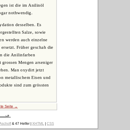
en ist die im Anilinöl
sogar nothwendig.
ydation desselben. Es
rgestellten Salze, sowie
len werden auch einzelne
ersetzt. Früher geschah die
n die Anilinfarben
it grossen Mengen arseniger
hen. Man oxydirt jetzt
on metallischem Eisen und
odukte sind zum grössten
te Seite →
 Aschoff
& 47 Helfer |
XHTML
|
CSS