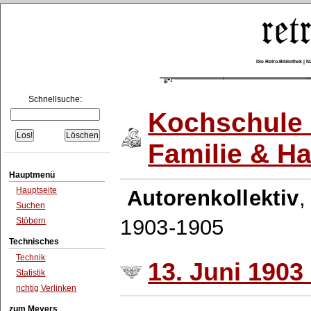
Die Retro-Bibliothek |
Schnellsuche:
Kochschule 
Familie & H
Hauptmenü
Hauptseite
Autorenkollektiv
Suchen
1903-1905
Stöbern
Technisches
Technik
13. Juni 1903 
Statistik
richtig Verlinken
zum Meyers