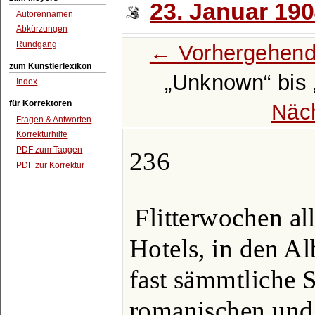
23. Januar 19
Autorennamen
Abkürzungen
Rundgang
← Vorhergehend
zum Künstlerlexikon
Unknown
bis
Index
für Korrektoren
Näc
Fragen & Antworten
Korrekturhilfe
PDF zum Taggen
236
PDF zur Korrektur
Flitterwochen al
Hotels, in den Al
fast sämmtliche 
romanischen und