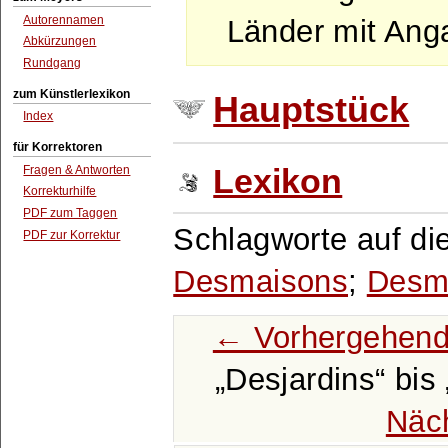
Autorennamen
Länder mit Ang
Abkürzungen
Rundgang
zum Künstlerlexikon
Hauptstück
Index
für Korrektoren
Fragen & Antworten
Lexikon
Korrekturhilfe
PDF zum Taggen
Schlagworte auf di
PDF zur Korrektur
Desmaisons
;
Desm
← Vorhergehend
Desjardins
bis
Näc