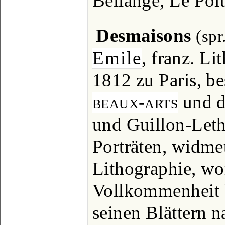
Bellange, Le Poit
Desmaisons
(sp
Emile
, franz. Li
1812 zu Paris, b
beaux-arts
und d
und Guillon-Leth
Porträten, widmet
Lithographie, wor
Vollkommenheit b
seinen Blättern n