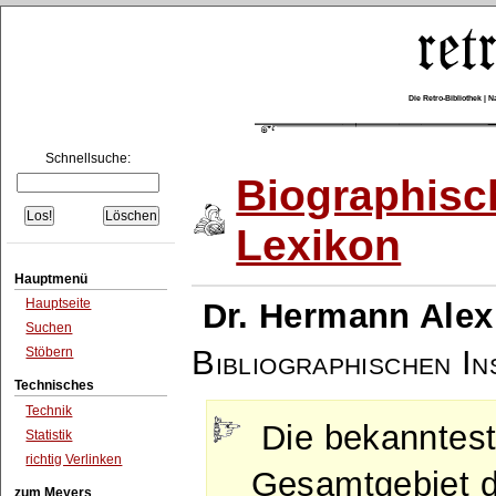
Die Retro-Bibliothek |
Schnellsuche:
Biographisc
Lexikon
Hauptmenü
Hauptseite
Dr. Hermann Alex
Suchen
Bibliographischen Ins
Stöbern
Technisches
Technik
Die bekanntes
Statistik
richtig Verlinken
Gesamtgebiet d
zum Meyers