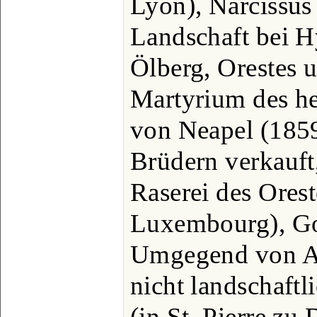
Lyon), Narcissus 
Landschaft bei H
Ölberg, Orestes 
Martyrium des he
von Neapel (1859
Brüdern verkauft
Raserei des Ores
Luxembourg), Go
Umgegend von An
nicht landschaftl
(in St. Pierre zu 