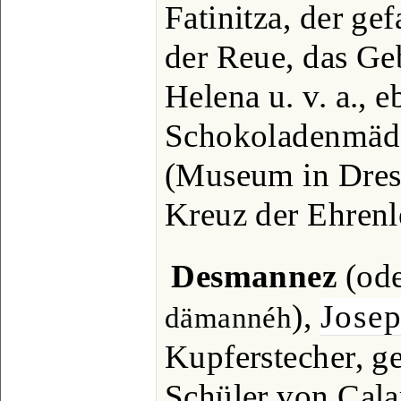
Fatinitza, der ge
der Reue, das Geb
Helena u. v. a., 
Schokoladenmädc
(Museum in Dresd
Kreuz der Ehrenl
Desmannez
(od
),
Jose
dämannéh
Kupferstecher, g
Schüler von Calam