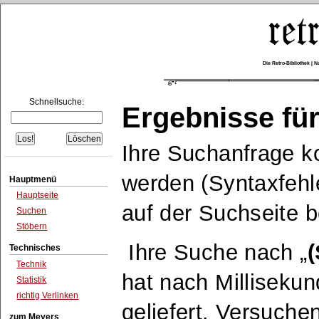
Die Retro-Bibliothek |
Schnellsuche:
Ergebnisse für
Ihre Suchanfrage k
werden (Syntaxfehle
Hauptmenü
Hauptseite
auf der Suchseite 
Suchen
Stöbern
Ihre Suche nach
(
Technisches
Technik
hat nach Milliseku
Statistik
richtig Verlinken
geliefert. Versuche
zum Meyers