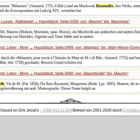
ienenen "Mémoires" (Amsterd. 1755, 6 Bde.) sind ein Machwerk
Beaumelles
; ihre Werke, unt
tlich die Korrespondenz mit Ludwig XIV., vernichtet hat
 Luzula - Nathanael → Hauptstück: Seite 0359, von
Mauren
bis
Maurepas
1856). Mauren (Mohren; Morisken, span. Moros), ein Mischvolk aus arabischen und andern El
ölkerung von Marokko, Algerien und Tunis bildet und in andern
nd: Leber - More → Hauptstück: Seite 0499, von
Maingau
bis
Main-Weser-Eise
r durch die «Mémoires pour servir à l’histoire de Mme de M.» (6 Bde., Amsterd. 1755) und bes
Bde, ebd. 1756) geschadet. Bessern Grund schufen erst
nd: Leber - More → Hauptstück: Seite 0680, von
Maundeville
bis
Mauren
lle
, Vie de M. (Par. 1856); Du Bois-Reymond, Maupertuis (Rede, Lpz. 1893). Mauren, die in 
sbevölkerung mit arab. Muttersprache. Dieser Name knüpft an
t based on Dirk Jesse's
↑ YAML
|
v3.11.00
| Betreut von 2001-2026 durch
Christian