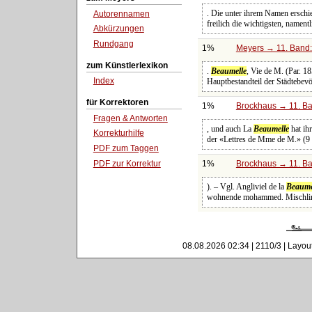
. Die unter ihrem Namen ersch
Autorennamen
freilich die wichtigsten, namen
Abkürzungen
Rundgang
1%
Meyers → 11. Band:
zum Künstlerlexikon
.
Beaumelle
, Vie de M. (Par. 
Index
Hauptbestandteil der Städtebev
für Korrektoren
1%
Brockhaus → 11. Ba
Fragen & Antworten
, und auch La
Beaumelle
hat ih
Korrekturhilfe
der «Lettres de Mme de M.» (9 
PDF zum Taggen
PDF zur Korrektur
1%
Brockhaus → 11. Ba
). – Vgl. Angliviel de la
Beaume
wohnende mohammed. Mischling
08.08.2026 02:34 | 2110/3 | Layou