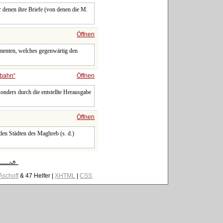
er denen ihre Briefe (von denen die M.
Öffnen
ementen, welches gegenwärtig den
nbahn
Öffnen
onders durch die entstellte Herausgabe
Öffnen
den Städten des Maghreb (s. d.)
 Aschoff
& 47 Helfer |
XHTML
|
CSS