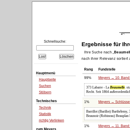
Schnellsuche:
Ergebnisse für Ih
Ihre Suche nach
Beaumel
nach ihrer Relevanz sortiert
Rang
Fundstelle
Hauptmenü
99%
Meyers → 10. Band:
Hauptseite
Suchen
373 Labarre - La
Beaumelle
. s
Recht. Seit 1864 außerordentlic
Stöbern
Technisches
1%
Meyers → Schlüssel
Technik
Barrillot (Barillot) Barthélemy
Statistik
Beaunoir (Robineau) Beauplan B
richtig Verlinken
1%
Meyers → 11. Band:
zum Meyers