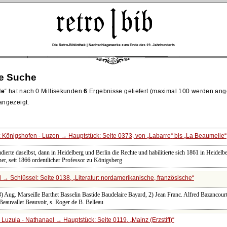
Die Retro-Bibliothek | Nachschlagewerke zum Ende des 19. Jahrhunderts
re Suche
le
hat nach 0 Millisekunden
6
Ergebnisse geliefert (maximal 100 werden ang
 angezeigt.
 Königshofen - Luzon → Hauptstück: Seite 0373, von
Labarre
bis
La Beaumelle
tudierte daselbst, dann in Heidelberg und Berlin die Rechte und habilitierte sich 1861 in Heidelb
her, seit 1866 ordentlicher Professor zu Königsberg
 → Schlüssel: Seite 0138,
Literatur: nordamerikanische, französische
, 3) Aug. Marseille Barthet Basselin Bastide Baudelaire Bayard, 2) Jean Franc. Alfred Bazanc
eauvallet Beauvoir, s. Roger de B. Belleau
 Luzula - Nathanael → Hauptstück: Seite 0119,
Mainz (Erzstift)