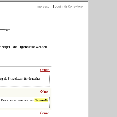
Impressum
|
Login für Korrektoren
ezeigt). Die Ergebnisse werden
Öffnen
erg als Privatdozent für deutsches
Öffnen
ourt Beauchesne Beaumarchais
Beaumelle
Öffnen