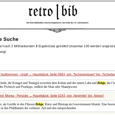
Die Retro-Bibliothek | Nachschlagewerke zum Ende des 19. Jahrhunderts
re Suche
at nach 2 Millisekunden
3
Ergebnisse geliefert (maximal 100 werden angezei
eigt.
Sodbrennen - Uralit → Hauptstück: Seite 0883, von
Tscheremissen
bis
Tscherke
chede, die Kemgoi und Temirgoi zwischen dem Kuban und der untern Laba und
Belaja
, die C
des Pschisch und Pszekups, endlich die Shan oder Shanejewzen
nd: Morea - Perücke → Hauptstück: Seite 0243, von
Nephritis
bis
Nepos
s; als Gerölle in den Flüssen
Belaja
, Kitoy und Büstraja im Gouvernement Irkutsk. Eine besond
 in den Pfahlbauten der vorhistor. Zeit und den entsprechenden