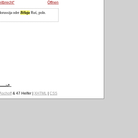
itbrecht
Öffnen
lorussija oder
Bělaja
Ruś, poln.
 Aschoff
& 47 Helfer |
XHTML
|
CSS