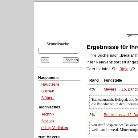
Schnellsuche:
Ergebnisse für Ih
Ihre Suche nach
Belaja
h
ihrer Relevanz sortiert angez
Oder meinten Sie '
Bjelaja
'?
Hauptmenü
Rang
Fundstelle
Hauptseite
4%
Meyers → 15. Band: 
Suchen
Stöbern
Tschechuradsh, Belogiak und S
die Bsheduchen in den Ebenen 
Technisches
Technik
3%
Brockhaus → 12. Ba
Statistik
von der Südspitze des Baikalsee
richtig Verlinken
weil man im westl. Mitteleuropa
zum Meyers