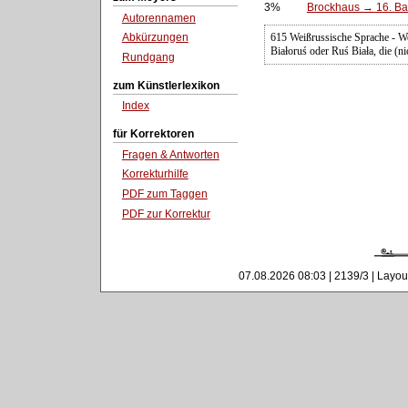
3%
Brockhaus → 16. Ban
Autorennamen
615 Weißrussische Sprache - We
Abkürzungen
Białoruś oder Ruś Biała, die (ni
Rundgang
zum Künstlerlexikon
Index
für Korrektoren
Fragen & Antworten
Korrekturhilfe
PDF zum Taggen
PDF zur Korrektur
07.08.2026 08:03 | 2139/3 | Layou