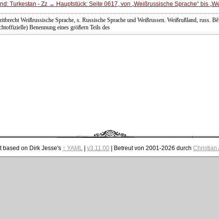
d: Turkestan - Zz → Hauptstück: Seite 0617, von
Weißrussische Sprache
bis
We
itbrecht Weißrussische Sprache, s. Russische Sprache und Weißrussen. Weißrußland, russ. Bě
chtoffizielle) Benennung eines größern Teils des
t based on Dirk Jesse's
↑ YAML
|
v3.11.00
| Betreut von 2001-2026 durch
Christian