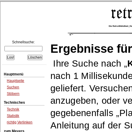
Die Retro-Bibliothek |
Schnellsuche:
Ergebnisse für
Ihre Suche nach
nach 1 Millisekund
Hauptmenü
Hauptseite
geliefert. Versuche
Suchen
Stöbern
anzugeben, oder v
Technisches
Technik
gegebenenfalls
Pla
Statistik
richtig Verlinken
Anleitung auf der 
zum Meyers