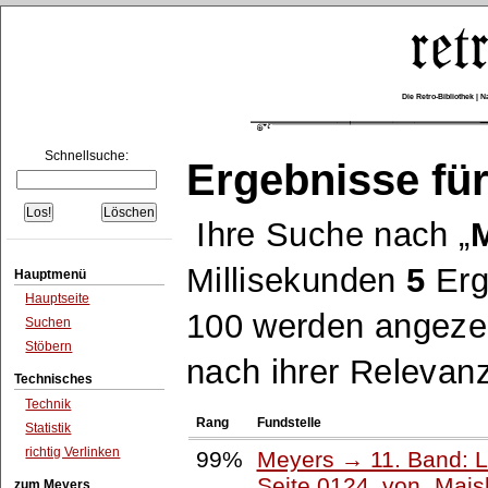
Die Retro-Bibliothek |
Schnellsuche:
Ergebnisse für
Ihre Suche nach
Millisekunden
5
Erg
Hauptmenü
Hauptseite
100 werden angezei
Suchen
Stöbern
nach ihrer Relevanz
Technisches
Technik
Rang
Fundstelle
Statistik
richtig Verlinken
99%
Meyers → 11. Band: L
Seite 0124, von
Mais
zum Meyers