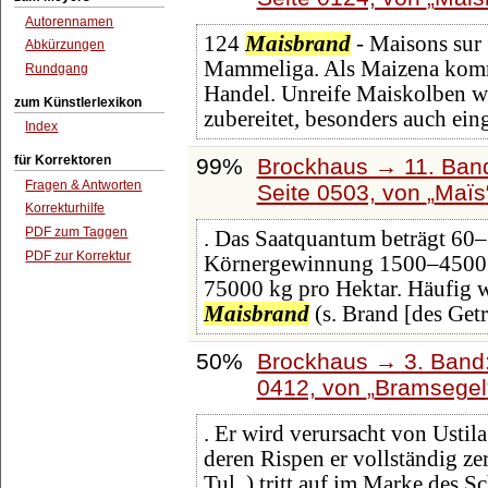
Autorennamen
124
Maisbrand
- Maisons sur 
Abkürzungen
Mammeliga. Als Maizena kommt
Rundgang
Handel. Unreife Maiskolben we
zum Künstlerlexikon
zubereitet, besonders auch ei
Index
für Korrektoren
99%
Brockhaus → 11. Band
Fragen & Antworten
Seite 0503, von
Maïs
Korrekturhilfe
PDF zum Taggen
. Das Saatquantum beträgt 60‒1
PDF zur Korrektur
Körnergewinnung 1500‒4500 k
75000 kg pro Hektar. Häufig 
Maisbrand
(s. Brand [des Getr
50%
Brockhaus → 3. Band: 
0412, von
Bramsegel
. Er wird verursacht von Ustila
deren Rispen er vollständig ze
Tul. ) tritt auf im Marke des S