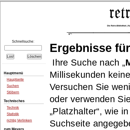
Die Retro-Bibliothek |
Schnellsuche:
Ergebnisse für
Ihre Suche nach
Millisekunden keine
Hauptmenü
Hauptseite
Versuchen Sie wen
Suchen
Stöbern
oder verwenden Sie
Technisches
Technik
Platzhalter
, wie i
Statistik
richtig Verlinken
Suchseite angegeb
zum Meyers