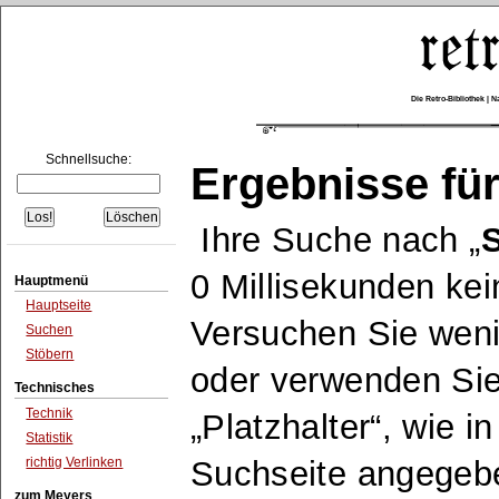
Die Retro-Bibliothek |
Schnellsuche:
Ergebnisse für
Ihre Suche nach
S
0 Millisekunden kei
Hauptmenü
Hauptseite
Versuchen Sie wen
Suchen
Stöbern
oder verwenden Sie
Technisches
Technik
Platzhalter
, wie i
Statistik
richtig Verlinken
Suchseite angegeb
zum Meyers