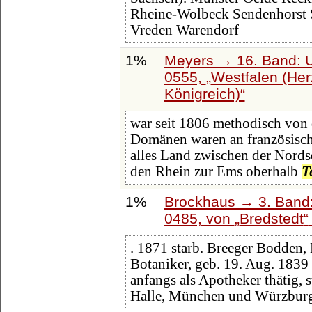
Rheine-Wolbeck Sendenhorst S
Vreden Warendorf
1%
Meyers → 16. Band: U
0555,
Westfalen (Her
Königreich)
war seit 1806 methodisch von 
Domänen waren an französisch
alles Land zwischen der Nords
den Rhein zur Ems oberhalb
T
1%
Brockhaus → 3. Band: 
0485, von
Bredstedt
. 1871 starb. Breeger Bodden, 
Botaniker, geb. 19. Aug. 1839
anfangs als Apotheker thätig, s
Halle, München und Würzbur