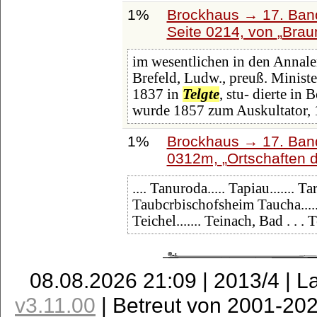
1%
Brockhaus → 17. Ban
Seite 0214, von
Brau
im wesentlichen in den Annale
Brefeld, Ludw., preuß. Minist
1837 in
Telgte
, stu- dierte in
wurde 1857 zum Auskultator,
1%
Brockhaus → 17. Band
0312m,
Ortschaften 
.... Tanuroda..... Tapiau....... Ta
Taubcrbischofsheim Taucha....... 
Teichel....... Teinach, Bad . . . 
08.08.2026 21:09 | 2013/4 | L
v3.11.00
| Betreut von 2001-20