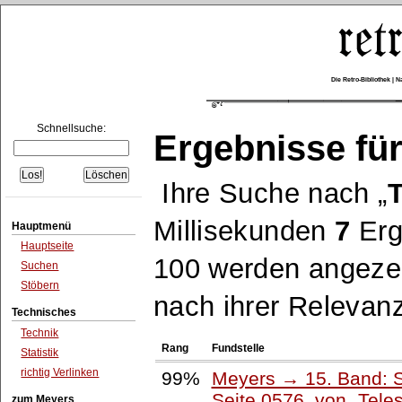
Die Retro-Bibliothek |
Schnellsuche:
Ergebnisse für
Ihre Suche nach
T
Millisekunden
7
Erg
Hauptmenü
Hauptseite
100 werden angezei
Suchen
Stöbern
nach ihrer Relevanz
Technisches
Technik
Rang
Fundstelle
Statistik
richtig Verlinken
99%
Meyers → 15. Band: S
Seite 0576, von
Tele
zum Meyers