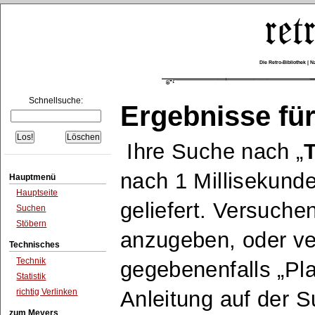
Die Retro-Bibliothek |
Schnellsuche:
Ergebnisse für
Ihre Suche nach
nach 1 Millisekund
Hauptmenü
Hauptseite
geliefert. Versuche
Suchen
Stöbern
anzugeben, oder v
Technisches
Technik
gegebenenfalls
Pla
Statistik
richtig Verlinken
Anleitung auf der 
zum Meyers