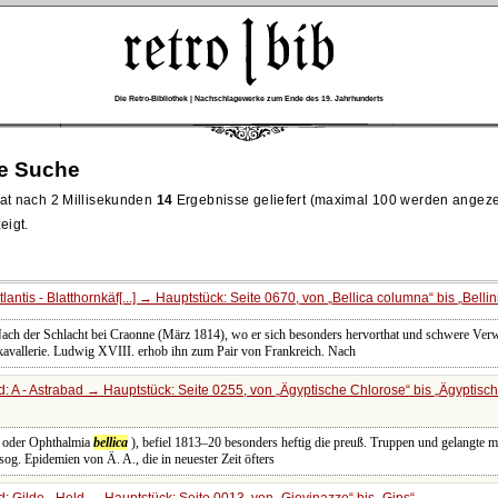
Die Retro-Bibliothek | Nachschlagewerke zum Ende des 19. Jahrhunderts
re Suche
at nach 2 Millisekunden
14
Ergebnisse geliefert (maximal 100 werden angeze
eigt.
antis - Blatthornkäf[...] → Hauptstück: Seite 0670, von
Bellica columna
bis
Bellin
Nach der Schlacht bei Craonne (März 1814), wo er sich besonders hervorthat und schwere Ve
vallerie. Ludwig XVIII. erhob ihn zum Pair von Frankreich. Nach
: A - Astrabad → Hauptstück: Seite 0255, von
Ägyptische Chlorose
bis
Ägyptisch
s oder Ophthalmia
bellica
), befiel 1813–20 besonders heftig die preuß. Truppen und gelangte m
sog. Epidemien von Ä. A., die in neuester Zeit öfters
: Gilde - Held → Hauptstück: Seite 0013, von
Giovinazzo
bis
Gips