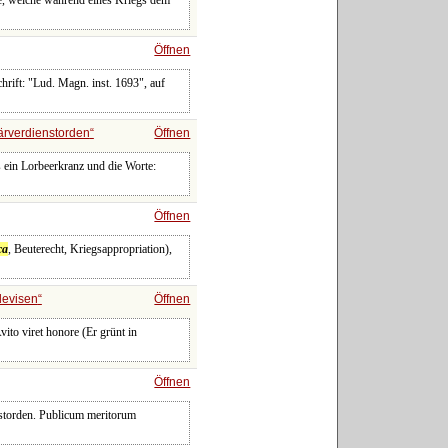
, welche während eines Kriegs dem
Öffnen
hrift: "Lud. Magn. inst. 1693", auf
tärverdienstorden
Öffnen
 ein Lorbeerkranz und die Worte:
Öffnen
ca
, Beuterecht, Kriegsappropriation),
evisen
Öffnen
vito viret honore (Er grünt in
Öffnen
nstorden. Publicum meritorum