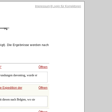
Impressum
|
Login für Korrektoren
igt). Die Ergebnisse werden nach
i
Öffnen
rwundungen davontrug, wurde er
e Expedition der
Öffnen
it diesen nach Belgien, wo sie
Öffnen