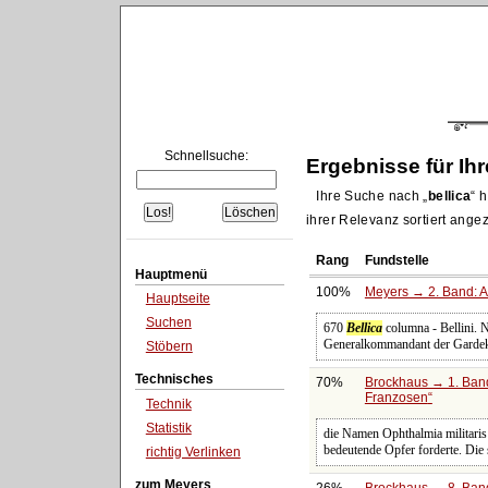
Schnellsuche:
Ergebnisse für Ih
Ihre Suche nach
bellica
h
ihrer Relevanz sortiert angez
Rang
Fundstelle
Hauptmenü
100%
Meyers → 2. Band: Atl
Hauptseite
Suchen
670
Bellica
columna - Bellini. 
Generalkommandant der Gardeka
Stöbern
Technisches
70%
Brockhaus → 1. Band
Franzosen
Technik
Statistik
die Namen Ophthalmia militari
bedeutende Opfer forderte. Die 
richtig Verlinken
zum Meyers
26%
Brockhaus → 8. Band