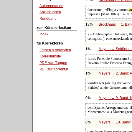
Autorennamen
doctorum» , «Elogia vivorum
be
Abkürzungen
imprese» (Mail. 1863) u. a. m. 
Rundgang
18%
Brockhaus → 1. Band
zum Künstlerlexikon
). – Bibliographie : Jolowicz, 
Index
contagiosa ), eine ansteckende
für Korrektoren
1%
Meyers → Schlüssel 
Fragen & Antworten
Korrekturhilfe
Lucus Penetrale Pomoerium Pul
PDF zum Taggen
Devotio Epulae Evocatio Exaugu
PDF zur Korrektur
1%
Meyers → 2. Band: Atl
worden war (als Tag der Weihe w
Fetiales) an der Grenze unter H
0%
Meyers → 9. Band: I
dem Spanier Arteaga und das The
Montecuccoli aus Modena (gest. 
0%
Meyers → 10. Band: 