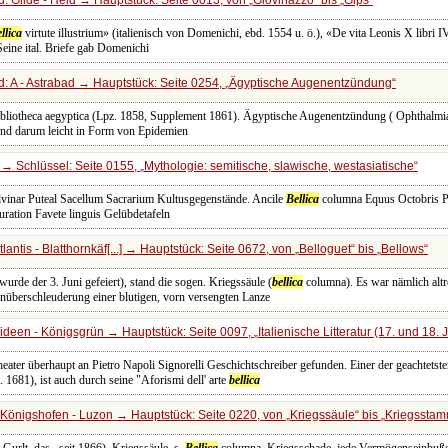
llica
virtute illustrium» (italienisch von Domenichi, ebd. 1554 u. ö.), «De vita Leonis X libri
Seine ital. Briefe gab Domenichi
: A - Astrabad → Hauptstück: Seite 0254,
Ägyptische Augenentzündung
Bibliotheca aegyptica (Lpz. 1858, Supplement 1861). Ägyptische Augenentzündung ( Ophthalmia 
 und darum leicht in Form von Epidemien
→ Schlüssel: Seite 0155,
Mythologie: semitische, slawische, westasiatische
vinar Puteal Sacellum Sacrarium Kultusgegenstände. Ancile
Bellica
columna Equus Octobris P
ration Favete linguis Gelübdetafeln
antis - Blatthornkäf[...] → Hauptstück: Seite 0672, von
Belloguet
bis
Bellows
urde der 3. Juni gefeiert), stand die sogen. Kriegssäule (
bellica
columna). Es war nämlich altrö
inüberschleuderung einer blutigen, vorn versengten Lanze
rideen - Königsgrün → Hauptstück: Seite 0097,
Italienische Litteratur (17. und 18.
ater überhaupt an Pietro Napoli Signorelli Geschichtschreiber gefunden. Einer der geachtetst
1681), ist auch durch seine "Aforismi dell' arte
bellica
Königshofen - Luzon → Hauptstück: Seite 0220, von
Kriegssäule
bis
Kriegsstam