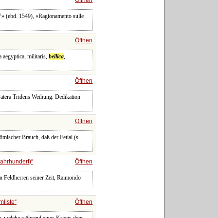
 IV» (ebd. 1549), «Ragionamento sulle
Öffnen
aegyptica, militaris,
bellica
,
Öffnen
atera Tridens Weihung. Dedikation
Öffnen
mischer Brauch, daß der Fetial (s.
 Jahrhundert)
Öffnen
en Feldherren seiner Zeit, Raimondo
mliste
Öffnen