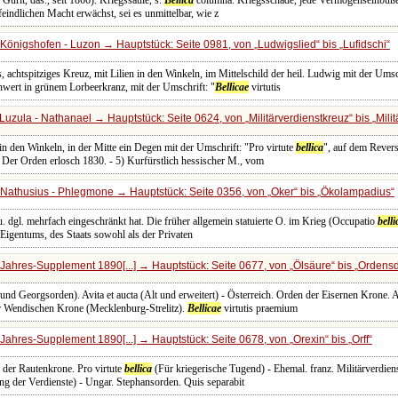
Gurlt, das., seit 1866). Kriegssäule, s.
Bellica
columna. Kriegsschade, jede Vermögenseinbuße
eindlichen Macht erwächst, sei es unmittelbar, wie z
Königshofen - Luzon → Hauptstück: Seite 0981, von
Ludwigslied
bis
Lufidschi
, achtspitziges Kreuz, mit Lilien in den Winkeln, im Mittelschild der heil. Ludwig mit der Umsc
wert in grünem Lorbeerkranz, mit der Umschrift: "
Bellicae
virtutis
Luzula - Nathanael → Hauptstück: Seite 0624, von
Militärverdienstkreuz
bis
Mili
 in den Winkeln, in der Mitte ein Degen mit der Umschrift: "Pro virtute
bellica
", auf dem Revers
. Der Orden erlosch 1830. - 5) Kurfürstlich hessischer M., vom
Nathusius - Phlegmone → Hauptstück: Seite 0356, von
Oker
bis
Ökolampadius
. dgl. mehrfach eingeschränkt hat. Die früher allgemein statuierte O. im Krieg (Occupatio
belli
Eigentums, des Staats sowohl als der Privaten
Jahres-Supplement 1890[...] → Hauptstück: Seite 0677, von
Ölsäure
bis
Ordensd
 und Georgsorden). Avita et aucta (Alt und erweitert) - Österreich. Orden der Eisernen Krone. A
r Wendischen Krone (Mecklenburg-Strelitz).
Bellicae
virtutis praemium
Jahres-Supplement 1890[...] → Hauptstück: Seite 0678, von
Orexin
bis
Orff
 der Rautenkrone. Pro virtute
bellica
(Für kriegerische Tugend) - Ehemal. franz. Militärverdie
g der Verdienste) - Ungar. Stephansorden. Quis separabit