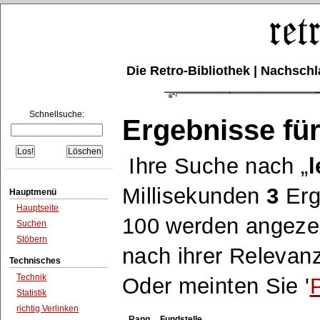
Die Retro-Bibliothek | Nachsc
Schnellsuche:
Ergebnisse für
Ihre Suche nach
Millisekunden
3
Erg
Hauptmenü
Hauptseite
100 werden angezei
Suchen
Stöbern
nach ihrer Relevanz
Technisches
Technik
Oder meinten Sie '
Statistik
richtig Verlinken
Rang
Fundstelle