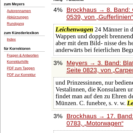
zum Meyers
4%
Brockhaus → 8. Band: G
Autorennamen
0539, von
Gufferlinien
Abkürzungen
Rundgang
Leichenwagen
24 Männer in d
zum Künstlerlexikon
Wappen und doppelt brennende
Index
aber mit dem Bild- nisse des h
für Korrektoren
anderwärts bei feierlichen Beg
Fragen & Antworten
3%
Meyers → 3. Band: Blat
Korrekturhilfe
PDF zum Taggen
Seite 0823, von
Carpe
PDF zur Korrektur
und Prinzessinnen, nur bediene
Vestalinnen, die Konsularen un
findet man auf den zu Ehren d
Münzen. C. funebre, s. v. w.
L
3%
Brockhaus → 17. Band:
0783,
Motorwagen