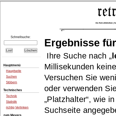
Die Retro-Bibliothek |
Schnellsuche:
Ergebnisse für
Ihre Suche nach
Millisekunden keine
Hauptmenü
Hauptseite
Versuchen Sie wen
Suchen
Stöbern
oder verwenden Sie
Technisches
Technik
Platzhalter
, wie i
Statistik
richtig Verlinken
Suchseite angegeb
zum Meyers