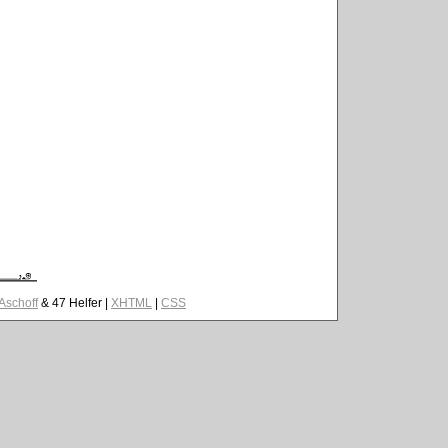
 Aschoff
& 47 Helfer |
XHTML
|
CSS