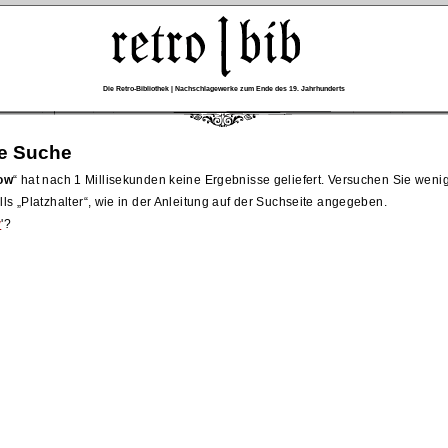
Die Retro-Bibliothek | Nachschlagewerke zum Ende des 19. Jahrhunderts
re Suche
ow
hat nach 1 Millisekunden keine Ergebnisse geliefert. Versuchen Sie wen
lls
Platzhalter
, wie in der Anleitung auf der Suchseite angegeben.
w
'?