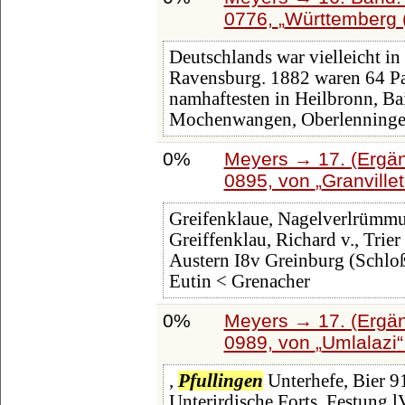
0776,
Württemberg (
Deutschlands war vielleicht i
Ravensburg. 1882 waren 64 Pa
namhaftesten in Heilbronn, Bai
Mochenwangen, Oberlenning
0%
Meyers → 17. (Ergän
0895, von
Granville
Greifenklaue, Nagelverlrümmu
Greiffenklau, Richard v., Tri
Austern I8v Greinburg (Schlo
Eutin < Grenacher
0%
Meyers → 17. (Ergän
0989, von
Umlalazi
,
Pfullingen
Unterhefe, Bier 9
Unterirdische Forts, Festung l