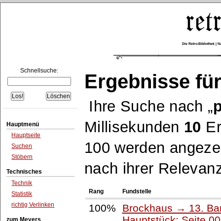
Die Retro-Bibliothek |
Schnellsuche:
Ergebnisse für
Ihre Suche nach
p
Millisekunden
10
Er
Hauptmenü
Hauptseite
100 werden angezei
Suchen
Stöbern
nach ihrer Relevanz
Technisches
Technik
Rang
Fundstelle
Statistik
richtig Verlinken
100%
Brockhaus → 13. Ban
Hauptstück: Seite 0
zum Meyers