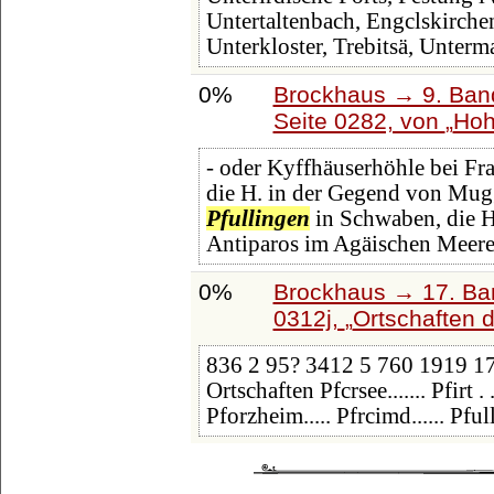
Untertaltenbach, Engclskirche
Unterkloster, Trebitsä, Unterm
0%
Brockhaus → 9. Band
Seite 0282, von
Hoh
- oder Kyffhäuserhöhle bei Fr
die H. in der Gegend von Mugg
Pfullingen
in Schwaben, die H
Antiparos im Agäischen Meere.
0%
Brockhaus → 17. Ban
0312j,
Ortschaften 
836 2 95? 3412 5 760 1919 1
Ortschaften Pfcrsee....... Pfirt . .
Pforzheim..... Pfrcimd...... Pful