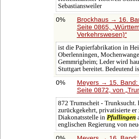
Sebastiansweiler
0%
Brockhaus → 16. Ban
Seite 0865,
Württem
Verkehrswesen)
ist die Papierfabrikation in H
Oberlenningen, Mochenwangen
Gemmrigheim; Leder wird haup
Stuttgart bereitet. Bedeutend 
0%
Meyers → 15. Band: 
Seite 0872, von
Tru
872 Trumscheit - Trunksucht. 
zurückgekehrt, privatisierte er
Diakonatsstelle in
Pfullingen
a
englischen Regierung von ne
0%
Meyers → 16. Band: 