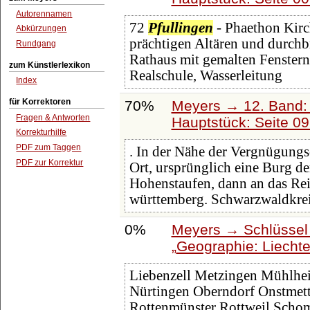
Autorennamen
72
Pfullingen
- Phaethon Kirc
Abkürzungen
prächtigen Altären und durchb
Rundgang
Rathaus mit gemalten Fenstern (
zum Künstlerlexikon
Realschule, Wasserleitung
Index
für Korrektoren
70%
Meyers → 12. Band:
Fragen & Antworten
Hauptstück: Seite 0
Korrekturhilfe
PDF zum Taggen
. In der Nähe der Vergnügungs
PDF zur Korrektur
Ort, ursprünglich eine Burg de
Hohenstaufen, dann an das Re
württemberg. Schwarzwaldkrei
0%
Meyers → Schlüssel 
Geographie: Liechte
Liebenzell Metzingen Mühlhe
Nürtingen Oberndorf Onstmet
Rottenmünster Rottweil Sch