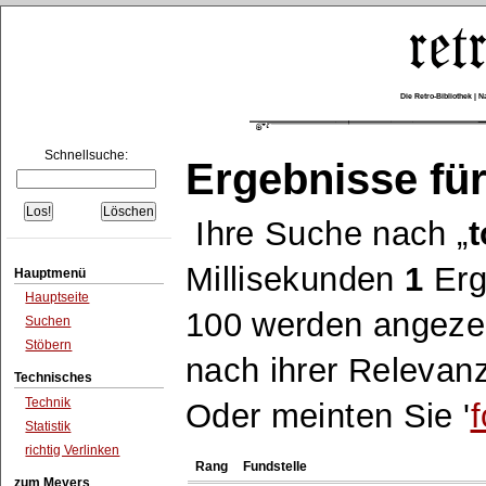
Die Retro-Bibliothek |
Schnellsuche:
Ergebnisse für
Ihre Suche nach
t
Millisekunden
1
Erg
Hauptmenü
Hauptseite
100 werden angezei
Suchen
Stöbern
nach ihrer Relevanz
Technisches
Technik
Oder meinten Sie '
f
Statistik
richtig Verlinken
Rang
Fundstelle
zum Meyers