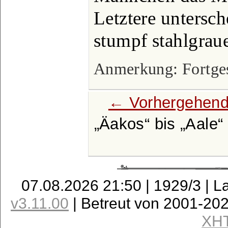
Letztere untersc
stumpf stahlgrau
Anmerkung: Fortgese
← Vorhergehend
Äakos
bis
Aale
07.08.2026 21:50 | 1929/3 | L
v3.11.00
| Betreut von 2001-20
XH