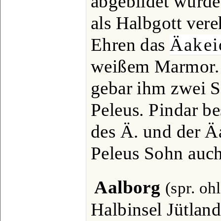
abgebildet wurde
als Halbgott vere
Ehren das
Äakei
weißem Marmor. 
gebar ihm zwei 
Peleus. Pindar b
des Ä. und der Ä
Peleus Sohn auch
Aalborg
(spr. oh
Halbinsel Jütland