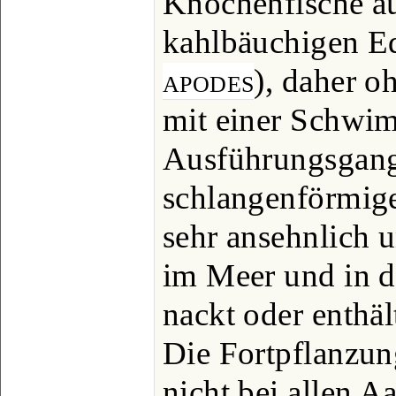
Knochenfische au
kahlbäuchigen Ed
apodes
), daher o
mit einer Schwi
Ausführungsgang
schlangenförmige
sehr ansehnlich 
im Meer und in de
nackt oder enthäl
Die Fortpflanzun
nicht bei allen A