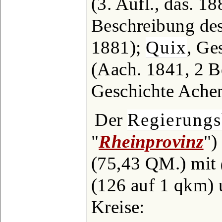
(3. Aufl., das. 1
Beschreibung des
1881);
Quix
, Ge
(Aach. 1841, 2 B
Geschichte Achen
Der
Regierungs
"
Rheinprovinz
")
(75,43 QM.) mit
(126 auf 1 qkm) u
Kreise: