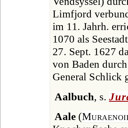
Vendsyssel) durc
Limfjord verbun
im 11. Jahrh. err
1070 als Seestad
27. Sept. 1627 d
von Baden durch 
General Schlick
Aalbuch
, s.
Jur
Aale
(
Muraenoi