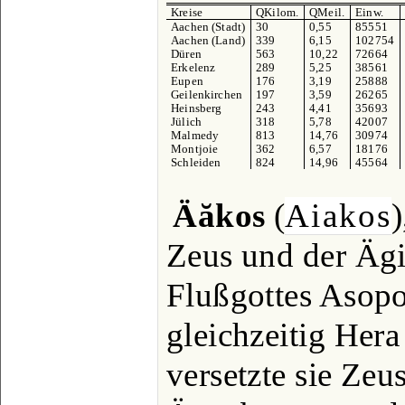
Kreise
QKilom.
QMeil.
Einw.
Aachen (Stadt)
30
0,55
85551
Aachen (Land)
339
6,15
102754
Düren
563
10,22
72664
Erkelenz
289
5,25
38561
Eupen
176
3,19
25888
Geilenkirchen
197
3,59
26265
Heinsberg
243
4,41
35693
Jülich
318
5,78
42007
Malmedy
813
14,76
30974
Montjoie
362
6,57
18176
Schleiden
824
14,96
45564
Äăkos
(
Aiakos
Zeus und der Ägi
Flußgottes Asopo
gleichzeitig Hera
versetzte sie Zeu