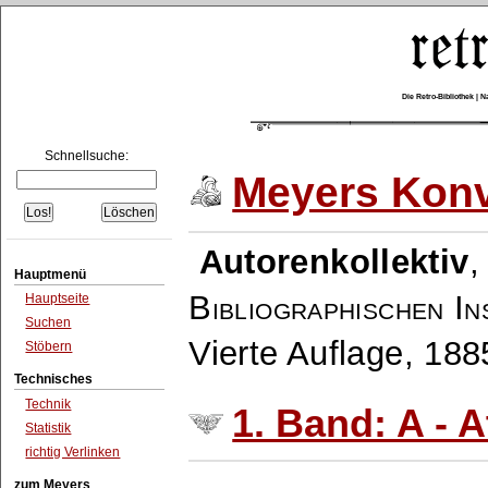
Die Retro-Bibliothek |
Schnellsuche:
Meyers Konv
Autorenkollektiv
Hauptmenü
Bibliographischen In
Hauptseite
Suchen
Vierte Auflage, 18
Stöbern
Technisches
Technik
1. Band: A - A
Statistik
richtig Verlinken
zum Meyers