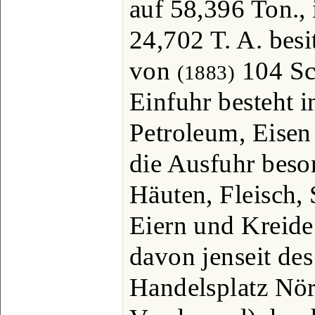
auf 58,396 Ton., 
24,702 T. A. besi
von
104 Sch
(1883)
Einfuhr besteht i
Petroleum, Eise
die Ausfuhr beso
Häuten, Fleisch, 
Eiern und Kreide
davon jenseit de
Handelsplatz Nör