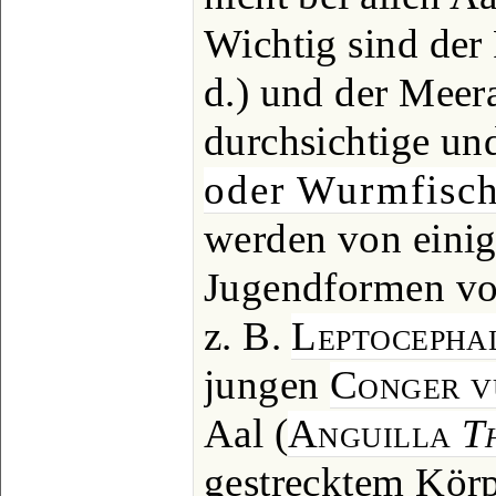
Wichtig sind der 
d.) und der Meer
durchsichtige und
oder Wurmfisc
werden von einig
Jugendformen von
z. B.
Leptocephal
jungen
Conger v
Aal (
Anguilla
T
gestrecktem Körp