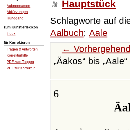
Hauptstück
Autorennamen
Abkürzungen
Schlagworte auf di
Rundgang
zum Künstlerlexikon
Aalbuch
;
Aale
Index
für Korrektoren
← Vorhergehend
Fragen & Antworten
Korrekturhilfe
Äakos
bis
Aale
PDF zum Taggen
PDF zur Korrektur
6
Äak