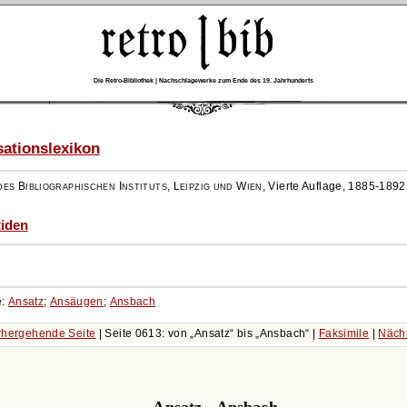
Die Retro-Bibliothek | Nachschlagewerke zum Ende des 19. Jahrhunderts
ationslexikon
es Bibliographischen Instituts, Leipzig und Wien
,
Vierte Auflage, 1885-1892
tiden
e:
Ansatz
;
Ansäugen
;
Ansbach
hergehende Seite
| Seite 0613: von
Ansatz
bis
Ansbach
|
Faksimile
|
Näch
Ansatz - Ansbach.