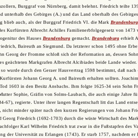
zollern, Burggraf von Nürnberg, damit belehnt. Friedrich teilte 13
nd unterhalb des Gebirges (A.) und das Land oberhalb des Gebirge
ng blieb auch, als der Burggraf Friedrich VI. die Mark
Brandenbur
des Kurfürsten Albrecht Achilles Familienerbfolgegesetz von 1473
ogenitur des Hauses
Brandenburg
gemacht.
Brandenburg
erhielt A
riedrich, Baireuth an Siegmund. Da letzterer schon 1495 ohne Erben 
ohn Georg der Fromme schloß sich der Reformation an, dessen Sohn
s geächteten Markgrafen Albrecht Alcibiades beide Lande wieder. 
, so wurde durch den Geraer Hausvertrag 1598 bestimmt, daß nach
 Kurfürsten Johann Georg A. und Baireuth erhalten sollten. Joach
Tod 1603 in den Besitz Ansbachs. Ihm folgte 1625-34 sein Sohn Fri
utter Sophie, Gräfin von Solms-Laubach, die auch einige Jahre fü
4-67), regierte. Unter ihrer langen Regentschaft litt das Land ents
, nicht minder später nach den kurzen Regierungen von Johann Fri
d Georg Friedrich (1692-1703) durch die wüste Wirtschaft des Mar
achfolger Karl Wilhelm Friedrich trat zwar in die Fußstapfen des Va
ung der Universität zu Erlangen (1743). Er starb 1757, nachdem e