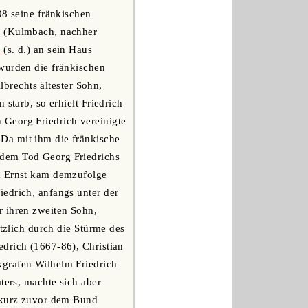
98 seine fränkischen
s (Kulmbach, nachher
g
(s. d.) an sein Haus
 wurden die fränkischen
lbrechts ältester Sohn,
starb, so erhielt Friedrich
 Georg Friedrich vereinigte
Da mit ihm die fränkische
 dem Tod Georg Friedrichs
im Ernst kam demzufolge
edrich, anfangs unter der
r ihren zweiten Sohn,
etzlich durch die Stürme des
edrich (1667-86), Christian
kgrafen Wilhelm Friedrich
ters, machte sich aber
r kurz zuvor dem Bund