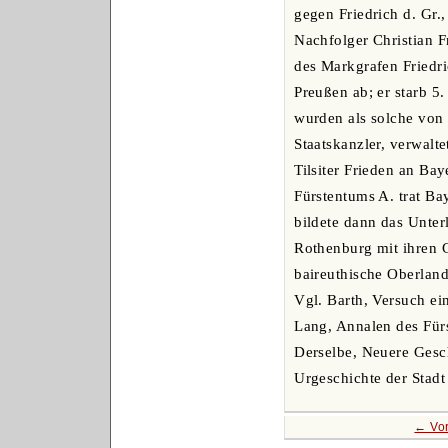
gegen Friedrich d. Gr.
Nachfolger Christian F
des Markgrafen Friedri
Preußen ab; er starb 5
wurden als solche von 
Staatskanzler, verwalt
Tilsiter Frieden an Ba
Fürstentums A. trat B
bildete dann das Unter
Rothenburg mit ihren G
baireuthische Oberlan
Vgl. Barth, Versuch ei
Lang, Annalen des Fürs
Derselbe, Neuere Gesch
Urgeschichte der Stad
← Vor