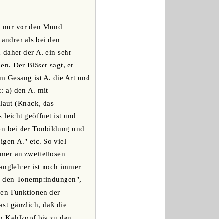
n nur vor den Mund
 andrer als bei den
 daher der A. ein sehr
en. Der Bläser sagt, er
eim Gesang ist A. die Art und
: a) den A. mit
llaut (Knack, das
leicht geöffnet ist und
en bei der Tonbildung und
gen A." etc. So viel
mmer an zweifellosen
sanglehrer ist noch immer
on den Tonempfindungen",
den Funktionen der
st gänzlich, daß die
m Kehlkopf bis zu den