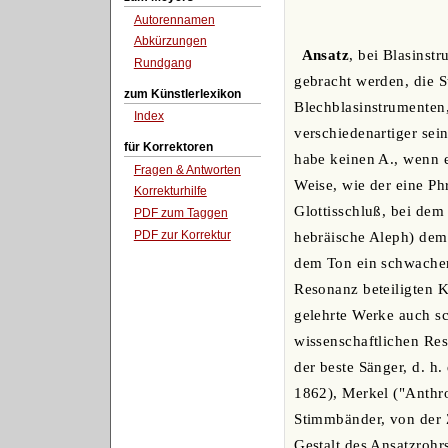
Autorennamen
Abkürzungen
Ansatz
, bei Blasins
Rundgang
gebracht werden, die S
zum Künstlerlexikon
Blechblasinstrumenten,
Index
verschiedenartiger sei
für Korrektoren
habe keinen A., wenn er
Fragen & Antworten
Weise, wie der eine Ph
Korrekturhilfe
Glottisschluß, bei dem
PDF zum Taggen
PDF zur Korrektur
hebräische Aleph) dem 
dem Ton ein schwacher
Resonanz beteiligten 
gelehrte Werke auch s
wissenschaftlichen Res
der beste Sänger, d. h
1862), Merkel ("Anthro
Stimmbänder, von der 
Gestalt des Ansatzroh