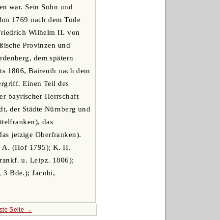
ten war. Sein Sohn und
s ihm 1769 nach dem Tode
riedrich Wilhelm II. von
ußische Provinzen und
ardenberg, dem spätern
its 1806, Baireuth nach dem
griff. Einen Teil des
r bayrischer Herrschaft
dt, der Städte Nürnberg und
ttelfranken), das
as jetzige Oberfranken).
 A. (Hof 1795); K. H.
ankf. u. Leipz. 1806);
 3 Bde.); Jacobi,
ste Seite →