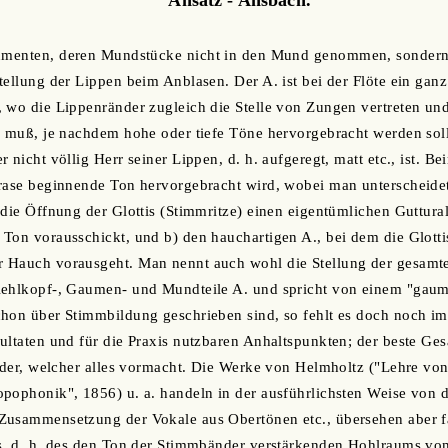
trumenten, deren Mundstücke nicht in den Mund genommen, sonder
tellung der Lippen beim Anblasen. Der A. ist bei der Flöte ein ganz
 wo die Lippenränder zugleich die Stelle von Zungen vertreten und
n muß, je nachdem hohe oder tiefe Töne hervorgebracht werden soll
 nicht völlig Herr seiner Lippen, d. h. aufgeregt, matt etc., ist. B
rase beginnende Ton hervorgebracht wird, wobei man unterscheidet
 die Öffnung der Glottis (Stimmritze) einen eigentümlichen Guttura
Ton vorausschickt, und b) den hauchartigen A., bei dem die Glottis 
 Hauch vorausgeht. Man nennt auch wohl die Stellung der gesamt
Kehlkopf-, Gaumen- und Mundteile A. und spricht von einem "gaumi
chon über Stimmbildung geschrieben sind, so fehlt es doch noch i
ultaten und für die Praxis nutzbaren Anhaltspunkten; der beste Ge
. der, welcher alles vormacht. Die Werke von Helmholtz ("Lehre v
pophonik", 1856) u. a. handeln in der ausführlichsten Weise von 
Zusammensetzung der Vokale aus Obertönen etc., übersehen aber fa
rs, d. h. des den Ton der Stimmbänder verstärkenden Hohlraums vo