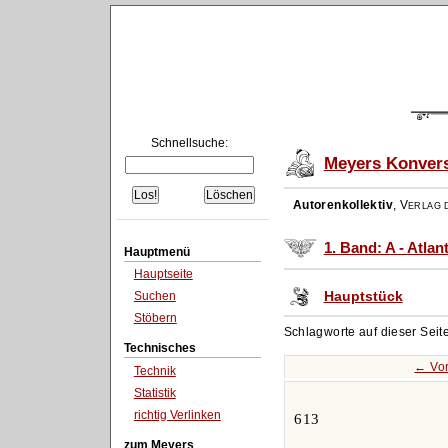
Schnellsuche:
Meyers Konvers
Autorenkollektiv
,
Verlag d
1. Band: A - Atlan
Hauptmenü
Hauptseite
Hauptstück
Suchen
Stöbern
Schlagworte auf dieser Seit
Technisches
← Vor
Technik
Statistik
richtig Verlinken
613
zum Meyers