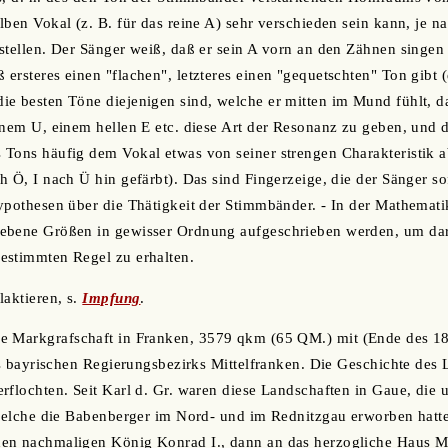
lben Vokal (z. B. für das reine A) sehr verschieden sein kann, je 
stellen. Der Sänger weiß, daß er sein A vorn an den Zähnen singen
ersteres einen "flachen", letzteres einen "gequetschten" Ton gibt 
e besten Töne diejenigen sind, welche er mitten im Mund fühlt, d
inem U, einem hellen E etc. diese Art der Resonanz zu geben, und 
 Tons häufig dem Vokal etwas von seiner strengen Charakteristik
h Ö, I nach Ü hin gefärbt). Das sind Fingerzeige, die der Sänger so
ypothesen über die Thätigkeit der Stimmbänder. - In der Mathemati
ebene Größen in gewisser Ordnung aufgeschrieben werden, um dara
estimmten Regel zu erhalten.
blaktieren, s.
Impfung
.
ne Markgrafschaft in Franken, 3579 qkm (65 QM.) mit (Ende des 18
es bayrischen Regierungsbezirks Mittelfranken. Die Geschichte des L
rflochten. Seit Karl d. Gr. waren diese Landschaften in Gaue, die 
 welche die Babenberger im Nord- und im Rednitzgau erworben hatt
en nachmaligen König Konrad I., dann an das herzogliche Haus M