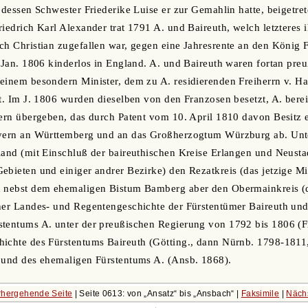
, dessen Schwester Friederike Luise er zur Gemahlin hatte, beigetre
riedrich Karl Alexander trat 1791 A. und Baireuth, welch letztere
ch Christian zugefallen war, gegen eine Jahresrente an den König F
. Jan. 1806 kinderlos in England. A. und Baireuth waren fortan pre
einem besondern Minister, dem zu A. residierenden Freiherrn v. H
et. Im J. 1806 wurden dieselben von den Franzosen besetzt, A. bere
yern übergeben, das durch Patent vom 10. April 1810 davon Besitz er
ayern an Württemberg und an das Großherzogtum Würzburg ab. Unte
land (mit Einschluß der baireuthischen Kreise Erlangen und Neusta
ebieten und einiger andrer Bezirke) den Rezatkreis (das jetzige Mi
d nebst dem ehemaligen Bistum Bamberg aber den Obermainkreis (d
ner Landes- und Regentengeschichte der Fürstentümer Baireuth und
tentums A. unter der preußischen Regierung von 1792 bis 1806 (Fr
ichte des Fürstentums Baireuth (Götting., dann Nürnb. 1798-1811,
t und des ehemaligen Fürstentums A. (Ansb. 1868).
hergehende Seite
| Seite 0613: von
Ansatz
bis
Ansbach
|
Faksimile
|
Näch