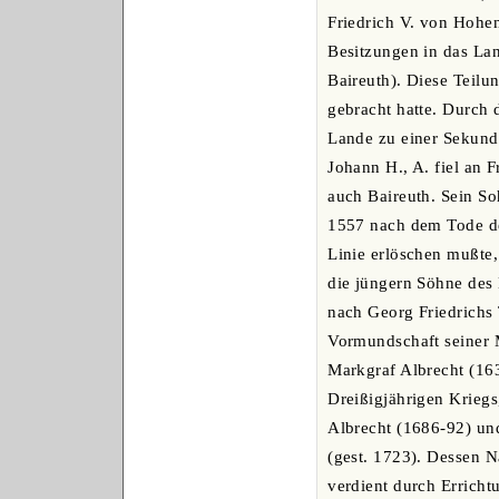
Friedrich V. von Hohen
Besitzungen in das La
Baireuth). Diese Teilu
gebracht hatte. Durch 
Lande zu einer Sekund
Johann H., A. fiel an F
auch Baireuth. Sein S
1557 nach dem Tode de
Linie erlöschen mußte
die jüngern Söhne des
nach Georg Friedrichs 
Vormundschaft seiner M
Markgraf Albrecht (163
Dreißigjährigen Kriegs
Albrecht (1686-92) un
(gest. 1723). Dessen N
verdient durch Erricht