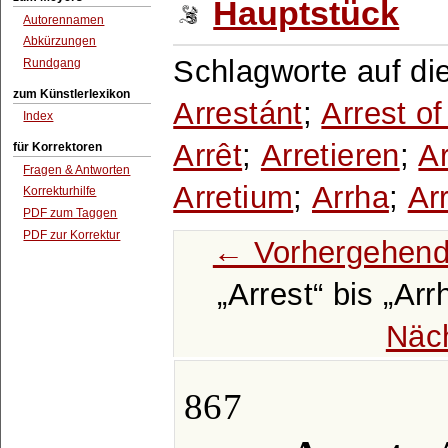
Hauptstück
Autorennamen
Abkürzungen
Schlagworte auf di
Rundgang
zum Künstlerlexikon
Arrestánt
;
Arrest o
Index
Arrêt
;
Arretieren
;
A
für Korrektoren
Fragen & Antworten
Arretium
;
Arrha
;
Ar
Korrekturhilfe
PDF zum Taggen
PDF zur Korrektur
← Vorhergehend
Arrest
bis
Arr
Näc
867