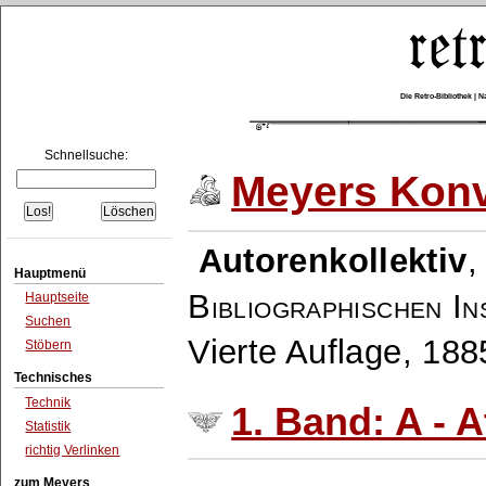
Die Retro-Bibliothek |
Schnellsuche:
Meyers Konv
Autorenkollektiv
Hauptmenü
Bibliographischen In
Hauptseite
Suchen
Vierte Auflage, 18
Stöbern
Technisches
Technik
1. Band: A - A
Statistik
richtig Verlinken
zum Meyers