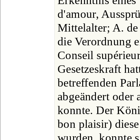
Erkenntnis eines 
d'amour, Ausspr
Mittelalter; A. d
die Verordnung e
Conseil supérieur
Gesetzeskraft ha
betreffenden Par
abgeändert oder
konnte. Der Köni
bon plaisir) dies
wurden, konnte s