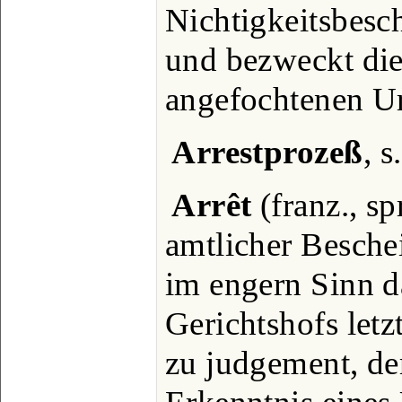
Nichtigkeitsbesc
und bezweckt die
angefochtenen Ur
Arrestprozeß
, s
Arrêt
(franz., sp
amtlicher Beschei
im engern Sinn d
Gerichtshofs letz
zu judgement, de