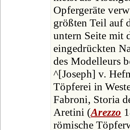
Opfergeräte verw
größten Teil auf 
untern Seite mit
eingedrückten N
des Modelleurs be
^[Joseph] v. Hef
Töpferei in West
Fabroni, Storia deg
Aretini (
Arezzo
1
römische Töpferw