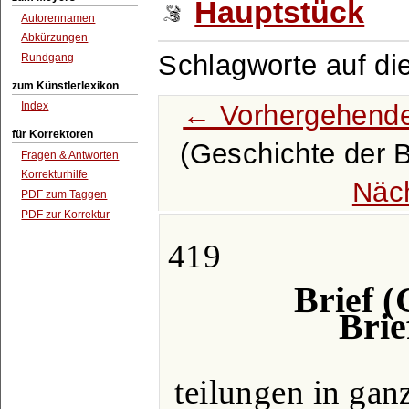
Hauptstück
Autorennamen
Abkürzungen
Schlagworte auf di
Rundgang
zum Künstlerlexikon
← Vorhergehende
Index
für Korrektoren
(Geschichte der Br
Fragen & Antworten
Korrekturhilfe
Näc
PDF zum Taggen
PDF zur Korrektur
419
Brief (
Brie
teilungen in gan