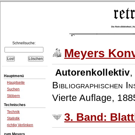
Die Retro-Bibliothek |
Schnellsuche:
Meyers Konv
Autorenkollektiv
Hauptmenü
Bibliographischen In
Hauptseite
Suchen
Vierte Auflage, 18
Stöbern
Technisches
Technik
3. Band: Blat
Statistik
richtig Verlinken
zum Meyers