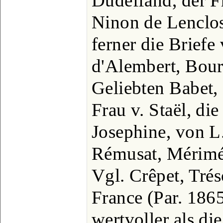
Dudeffand, der Fr
Ninon de Lenclos
ferner die Briefe
d'Alembert, Bour
Geliebten Babet,
Frau v. Staël, di
Josephine, von L
Rémusat, Mérimée
Vgl. Crêpet, Tréso
France (Par. 186
wertvoller als di