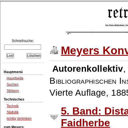
Die Retro-Bibliothek |
Schnellsuche:
Meyers Konv
Autorenkollektiv
Hauptmenü
Bibliographischen In
Hauptseite
Suchen
Vierte Auflage, 18
Stöbern
Technisches
Technik
5. Band: Dist
Statistik
richtig Verlinken
Faidherbe
zum Meyers