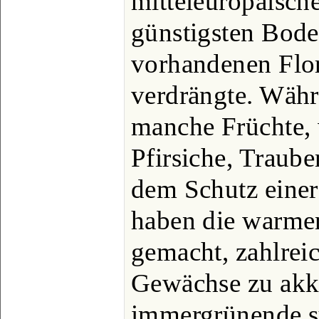
mitteleuropäische
günstigsten Bode
vorhandenen Flo
verdrängte. Wäh
manche Früchte, 
Pfirsiche, Traube
dem Schutz einer
haben die warme
gemacht, zahlrei
Gewächse zu akkl
immergrünende s