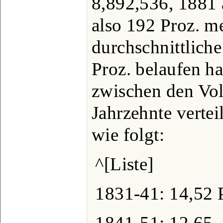
8,892,536, 1881 
also 192 Proz. me
durchschnittlich
Proz. belaufen ha
zwischen den Vo
Jahrzehnte vertei
wie folgt:
^[Liste]
1831-41: 14,52 
1841-51: 12,65