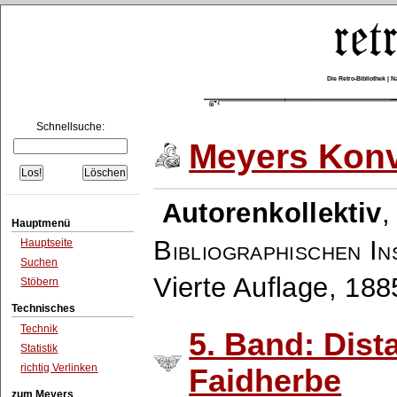
Die Retro-Bibliothek |
Schnellsuche:
Meyers Konv
Autorenkollektiv
Hauptmenü
Bibliographischen In
Hauptseite
Suchen
Vierte Auflage, 18
Stöbern
Technisches
Technik
5. Band: Dist
Statistik
richtig Verlinken
Faidherbe
zum Meyers