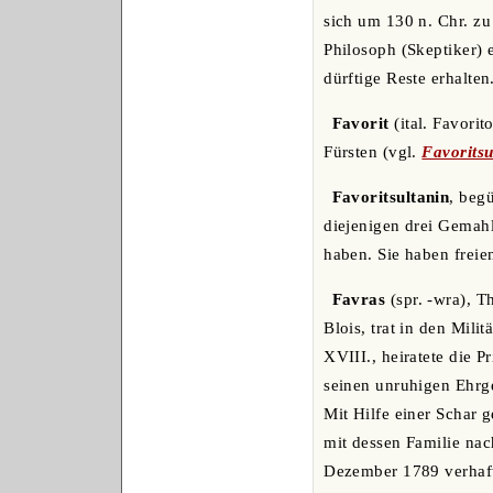
sich um 130 n. Chr. z
Philosoph (Skeptiker) 
dürftige Reste erhalte
Favorit
(ital. Favorit
Fürsten (vgl.
Favoritsu
Favoritsultanin
, beg
diejenigen drei Gemah
haben. Sie haben freie
Favras
(spr. -wra), 
Blois, trat in den Mil
XVIII., heiratete die 
seinen unruhigen Ehrg
Mit Hilfe einer Schar
mit dessen Familie nac
Dezember 1789 verhafte