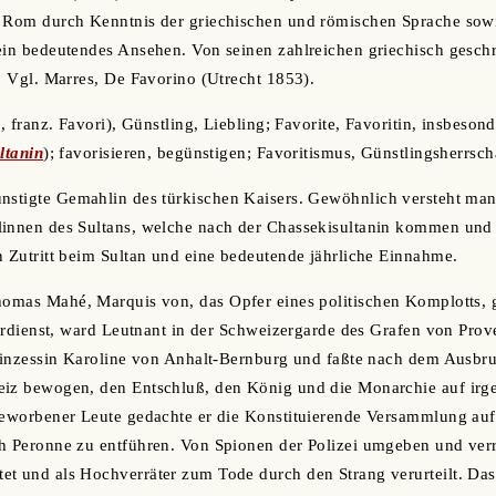
u Rom durch Kenntnis der griechischen und römischen Sprache sow
ein bedeutendes Ansehen. Von seinen zahlreichen griechisch geschr
n. Vgl. Marres, De Favorino (Utrecht 1853).
o, franz. Favori), Günstling, Liebling; Favorite, Favoritin, insbesond
ltanin
); favorisieren, begünstigen; Favoritismus, Günstlingsherrsch
ünstigte Gemahlin des türkischen Kaisers. Gewöhnlich versteht man
linnen des Sultans, welche nach der Chassekisultanin kommen und 
n Zutritt beim Sultan und eine bedeutende jährliche Einnahme.
Thomas Mahé, Marquis von, das Opfer eines politischen Komplotts,
itärdienst, ward Leutnant in der Schweizergarde des Grafen von Pr
Prinzessin Karoline von Anhalt-Bernburg und faßte nach dem Ausbr
eiz bewogen, den Entschluß, den König und die Monarchie auf irge
 geworbener Leute gedachte er die Konstituierende Versammlung a
h Peronne zu entführen. Von Spionen der Polizei umgeben und verr
t und als Hochverräter zum Tode durch den Strang verurteilt. Das