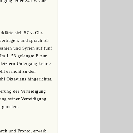
n ging. Hier 241 v. Chr.
klärte sich 57 v. Chr.
bertragen, und sprach 55
anien und Syrien auf fünf
 Im J. 53 gelangte F. zur
 letztern Untergang kehrte
hl er nicht zu den
hl Oktavians hingerichtet.
hterung der Verteidigung
ung seiner Verteidigung
u gunsten.
tarch und Fronto, erwarb