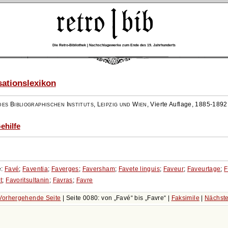
Die Retro-Bibliothek | Nachschlagewerke zum Ende des 19. Jahrhunderts
ationslexikon
es Bibliographischen Instituts, Leipzig und Wien
,
Vierte Auflage, 1885-1892
Gehilfe
e:
Favé
;
Faventia
;
Faverges
;
Faversham
;
Favete linguis
;
Faveur
;
Faveurtage
;
F
t
;
Favoritsultanin
;
Favras
;
Favre
Vorhergehende Seite
| Seite 0080: von
Favé
bis
Favre
|
Faksimile
|
Nächste