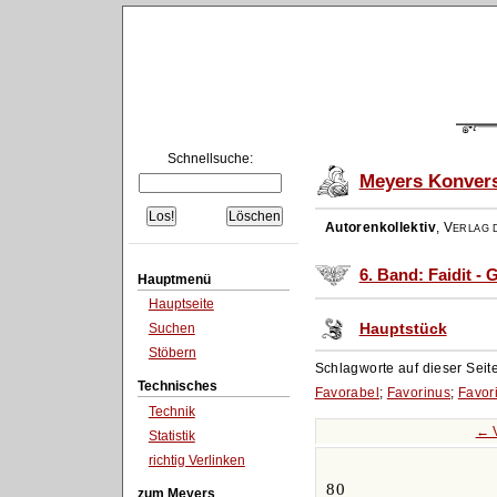
Schnellsuche:
Meyers Konvers
Autorenkollektiv
,
Verlag d
6. Band: Faidit - 
Hauptmenü
Hauptseite
Hauptstück
Suchen
Stöbern
Schlagworte auf dieser Seit
Technisches
Favorabel
;
Favorinus
;
Favori
Technik
← 
Statistik
richtig Verlinken
80
zum Meyers