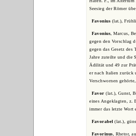
Hafen. F., im Altertum
Seesieg der Römer über
Favonius
(lat.), Früh
Favonius
, Marcus, Be
gegen den Vorschlag d
gegen das Gesetz des 
Jahre zuteilte und die 
Ädilität und 49 zur Pr
er nach Italien zurück
Verschwornen gehörte, 
Favor
(lat.), Gunst, 
eines Angeklagten, z. 
immer das letzte Wort e
Favorabel
(lat.), güns
Favorinus
, Rhetor, a