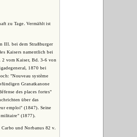
aft zu Tage. Vermählt ist
on III. bei dem Straßburger
des Kaisers namentlich bei
 u. 2 vom Kaiser, Bd. 3-6 von
rigadegeneral, 1870 bei
 noch: "Nouveau système
fpfündigen Granatkanone
éfense des places fortes"
Nachrichten über das
eur emploi" (1847). Seine
militaire" (1877).
n Carbo und Norbanus 82 v.