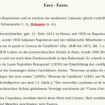
Favé - Favre.
n Repertoires und in solchen der modernen Litteratur gleich vorteilh
 Schauspieler L. A.
Delaunay
(s. d.).
tärschriftsteller, geb. 12. Febr. 1812 zu Dreux, trat 1836 zu Napole
 wurde 1850 Adjutant Napoleons und der militärische Mitarbeiter 
sur le passé et l'avenir de l'artillerie" (Par. 1846 bis 1872, Bd. 1
s 1859 Lehrer an der polytechnischen Schule in Paris, wurde 1865 B
r und trat nach dem Friedensschluß in den Ruhestand. Er schrieb
gne de Louis Napoléon Bonaparte" (1850) zur Empfehlung der zwöl
r die Leistungen dieses Geschützes, ferner: "Nouveau système de d
ctique des trois armes" (1845); "Histoire de l'artillerie" (1845, mit 
Schießpulver aus dem 13. Jahrh.); "Des nouvelles carabines et de l
echnischen Schule gehaltenen Vorträge erschienen als "Cours d'art 
allia Cispadana, berühmt durch ihren Wein und Linnen. Dort wurde
ral Metellus geschlagen; jetzt Faenza.