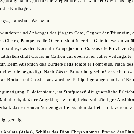
 Ägusa genannt, gilt für die Ziegeninsel, auf welcher Odysseus jage
 die Karthager.
lings-, Tauwind, Westwind.
wunderer und Anhänger des jüngern Cato, Gegner der Triumvirn, er
es Cicero, Pompejus die Oberaufsicht über das Getreidewesen zu ü
Trebonius, das den Konsuln Pompejus und Crassus die Provinzen Sp
Statthalterschaft Cäsars in Gallien auf ebensoviel Jahre verlängerte.
ätur. Beim Ausbruch des Bürgerkriegs folgte er Pompejus. Nach des
 und wurde begnadigt. Nach Cäsars Ermordung schloß er sich, obwo
an Brutus und Cassius an, ward bei Philippi gefangen und auf Befe
Begünstigung; F. defensionis, im Strafprozeß die gesetzliche Erleic
B. dadurch, daß der Angeklagte zu möglichst vollständiger Ausführ
rhält, daß er seinen Verteidiger frei wählen darf etc. In favorem, z
tig, geneigt.
us Arelate (Arles), Schüler des Dion Chrysostomos, Freund des Plu