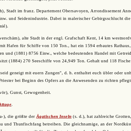
ch), Stadt im franz. Departement Obersavoyen, Arrondissement Anne
nw. und Seidenindustrie. Dabei in malerischer Gebirgsschlucht di
mié).
werschäm), alte Stadt in der engl. Grafschaft Kent, 14 km westnord
it Hafen für Schiffe von 150 Ton., hat ein 1594 erbautes Rathaus
en und (1881) 8756 Einw., welche bedeutenden Handel mit Getreid
esitzt (1884) 270 Seeschiffe von 24,949 Ton. Gehalt und 118 Fische
 "seid geneigt mit euern Zungen", d. h. enthaltet euch übler oder un
riester bei Beginn des Opfers an die Anwesenden zu richten pflegte
-wör), Gunst, Gewogenheit.
kttage
.
a-), die größte der
Ägatischen Inseln
(s. d.), hat zahlreiche Grotte
u und Thunfischfang betreiben. Die gleichnamige, an der Nordküst