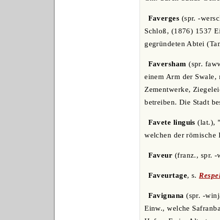
Faverges
(spr. -wers
Schloß, (1876) 1537 Ei
gegründeten Abtei (Ta
Faversham
(spr. faw
einem Arm der Swale, m
Zementwerke, Ziegelei
betreiben. Die Stadt b
Favete linguis
(lat.),
welchen der römische P
Faveur
(franz., spr. 
Faveurtage
, s.
Respe
Favignana
(spr. -winj
Einw., welche Safranba