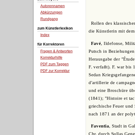
Autorennamen
Abkürzungen
Rundgang
Rollen des klassische
zum Künstlerlexikon
die Künstlerin mit dem
Index
Favé
, Ildefonse, Mili
für Korrektoren
Putsch in Beziehungen,
Fragen & Antworten
Korrekturhilfe
Herausgabe der "Études 
PDF zum Taggen
F. verfaßt). F. war bi
PDF zur Korrektur
Sedan Kriegsgefangene
d'artillerie de campa
und eine Broschüre übe
(1841); "Histoire et ta
griechische Feuer und 
nach 1871 an der polyt
Faventia
, Stadt in G
Chr. durch Sullas Gene