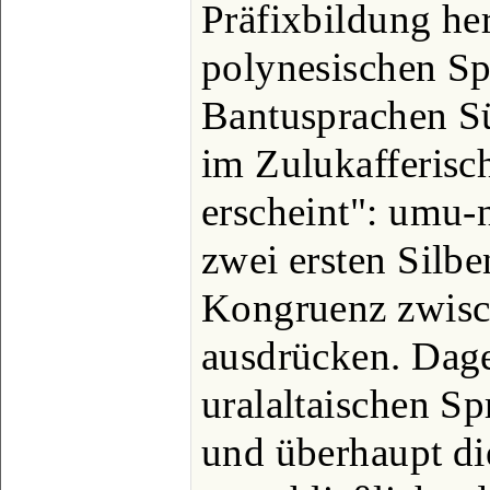
Präfixbildung her
polynesischen Sp
Bantusprachen Sü
im Zulukafferis
erscheint": umu-
zwei ersten Silb
Kongruenz zwisc
ausdrücken. Dag
uralaltaischen S
und überhaupt di