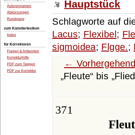
Hauptstück
Autorennamen
Abkürzungen
Schlagworte auf di
Rundgang
zum Künstlerlexikon
Lacus
;
Flexibel
;
Fl
Index
sigmoidea
;
Flgge.
;
für Korrektoren
Fragen & Antworten
Korrekturhilfe
← Vorhergehend
PDF zum Taggen
PDF zur Korrektur
Fleute
bis
Flie
371
Fleut