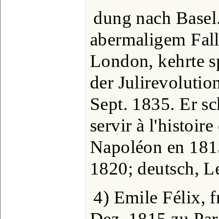
dung nach Basel
abermaligem Fall
London, kehrte s
der Julirevolutio
Sept. 1835. Er s
servir à l'histoir
Napoléon en 181
1820; deutsch, L
4) Emile Félix, f
Dez. 1815 zu Par