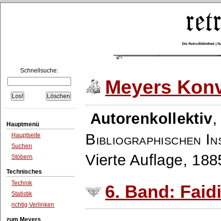
Die Retro-Bibliothek |
Schnellsuche:
Meyers Konv
Autorenkollektiv
Hauptmenü
Bibliographischen In
Hauptseite
Suchen
Vierte Auflage, 18
Stöbern
Technisches
Technik
6. Band: Faidi
Statistik
richtig Verlinken
zum Meyers