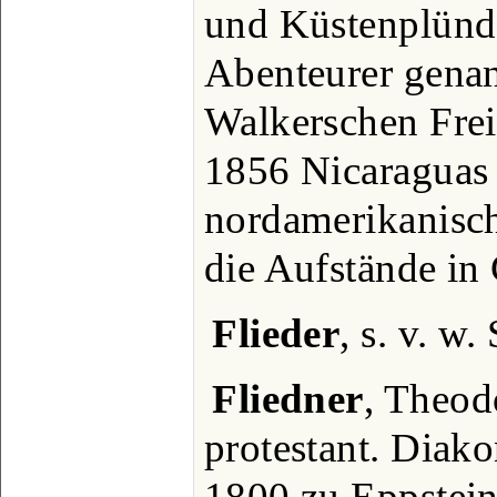
und Küstenplünd
Abenteurer genann
Walkerschen Frei
1856 Nicaraguas 
nordamerikanisch
die Aufstände in 
Flieder
, s. v. w
Fliedner
, Theod
protestant. Diako
1800 zu Eppstein