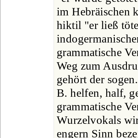
im Hebräischen kâ
hiktil "er ließ tö
indogermanische
grammatische Ver
Weg zum Ausdruc
gehört der sogen
B. helfen, half, g
grammatische Ve
Wurzelvokals wird
engern Sinn beze