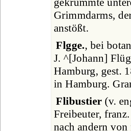
gekrümmte untere
Grimmdarms, der
anstößt.
Flgge.
, bei bot
J. ^[Johann] Flü
Hamburg, gest. 1
in Hamburg. Gra
Flibustier
(v. en
Freibeuter, franz.
nach andern von 