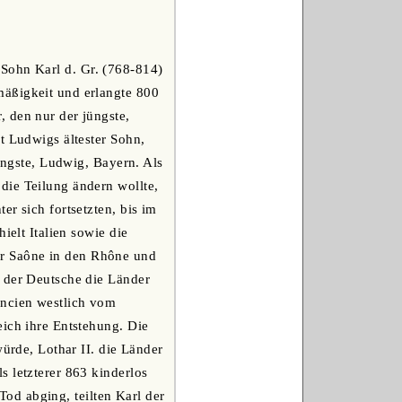
Sohn Karl d. Gr. (768-814)
mäßigkeit und erlangte 800
 den nur der jüngste,
t Ludwigs ältester Sohn,
jüngste, Ludwig, Bayern. Als
die Teilung ändern wollte,
r sich fortsetzten, bis im
ielt Italien sowie die
er Saône in den Rhône und
g der Deutsche die Länder
ancien westlich vom
eich ihre Entstehung. Die
würde, Lothar II. die Länder
s letzterer 863 kinderlos
 Tod abging, teilten Karl der