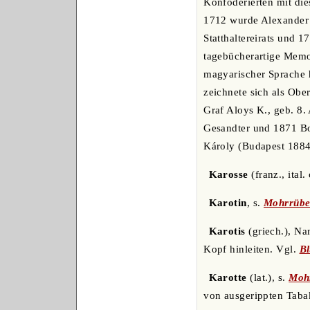
Konföderierten mit di
1712 wurde Alexander 
Statthaltereirats und 
tagebücherartige Memo
magyarischer Sprache h
zeichnete sich als Obe
Graf Aloys K., geb. 8
Gesandter und 1871 Bo
Károly (Budapest 1884
Karosse
(franz., ital
Karotin
, s.
Mohrrüb
Karotis
(griech.), Na
Kopf hinleiten. Vgl.
Bl
Karotte
(lat.), s.
Moh
von ausgerippten Tabak