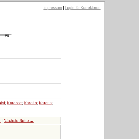
Impressum
|
Login für Korrektoren
lyi
;
Karosse
;
Karotin
;
Karotis
;
e
|
Nächste Seite →