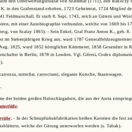
esem den Unterwerfungstraktat von Szathmár (1711), den Rákóczy n
K. in den Grafenstand erhoben, 1723 Geheimrat, 1724 Mitglied de
1741 Feldmarschall. Er starb 8. Sept. 1743, reich an Gütern und Wür
iren, mit einer Autobiographie verbunden, welche von 1669 bis 17
rsg. von Szalay 1865). - Sein Enkel, Graf Franz Anton K., geb. 8
rst im Siebenjährigen Krieg aus, ward 1787 Generalfeldzeugmeister
. Aug. 1825, ward 1852 königlicher Kämmerer, 1858 Gesandter in
tschafter in Berlin, 1878 in London. Vgl. Géresi, Codex diplomat
).
. carrozza, mittellat. carrocium), elegante Kutsche, Staatswagen.
e
.
me der beiden großen Halsschlagadern, die aus der Aorta entsprin
utgefäße
.
rrübe
. - In der Schnupftabakfabrikation heißen Karotten die fest
sblättern, welche der Gärung unterworfen werden (s. Tabak).