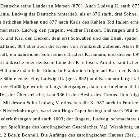
Deutsche seine Länder zu Mersen (870). Auch Ludwig II. starb 875
Linie. Ludwig der Deutsche hinterließ, als er 876 starb, drei Söhn
 östlichen Marken und 877 nach Karls des Kahlen Tod Italien erhi
en starb, Ludwig den jüngern, welcher Franken, Thüringen und 
arb, und Karl den Dicken, dem erst Schwaben und das Elsaß, später 
chland, 884 aber auch die Krone von Frankreich zufielen. Als er 8
ulf, ein natürlicher Sohn seines Bruders Karlmann, und diesem 89
tfränkische oder deutsche Linie der K. erlosch. Arnulfs natürliche
 900 ohne männliche Erben. In Frankreich folgte auf Karl den Kah
e Söhne erster Ehe, Ludwig III. (gest. 882) und Karlmann I. (gest. 
 der Einfältige wurde anfangs übergangen, dann nur in einem Teil
IV., der Überseeische, kam 936 in den Besitz des Throns. Ihm folgt
rb. Mit dessen Sohn Ludwig V. erloschen die K. 987 auch in Frankre
 Niederlothringen, ward von Hugo Capet besiegt und starb 994 im 
Niederlothringen und starb 1003; der jüngere, Ludwig, schmachtete 
tzten Sprößlinge des karolingischen Geschlechts. Vgl. Warnkönig un
2, 2 Bde.); Bonnell, Die Anfänge des karolingischen Hauses (Berl. 