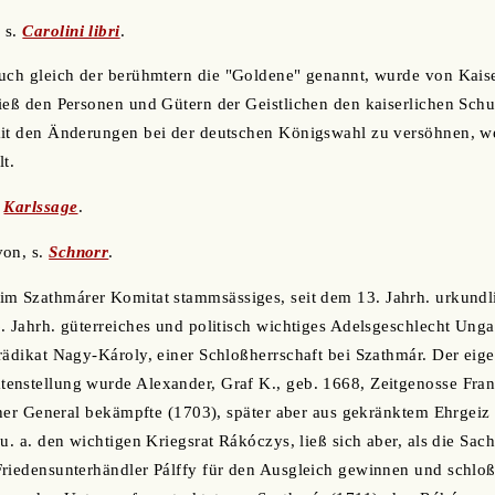
, s.
Carolini libri
.
auch gleich der berühmtern die "Goldene" genannt, wurde von Kaise
ieß den Personen und Gütern der Geistlichen den kaiserlichen Schu
mit den Änderungen bei der deutschen Königswahl zu versöhnen, we
t.
.
Karlssage
.
on, s.
Schnorr
.
m Szathmárer Komitat stammsässiges, seit dem 13. Jahrh. urkundli
. Jahrh. güterreiches und politisch wichtiges Adelsgeschlecht Ung
rädikat Nagy-Károly, einer Schloßherrschaft bei Szathmár. Der eige
enstellung wurde Alexander, Graf K., geb. 1668, Zeitgenosse Fran
icher General bekämpfte (1703), später aber aus gekränktem Ehrgeiz
u. a. den wichtigen Kriegsrat Rákóczys, ließ sich aber, als die Sache
Friedensunterhändler Pálffy für den Ausgleich gewinnen und schl