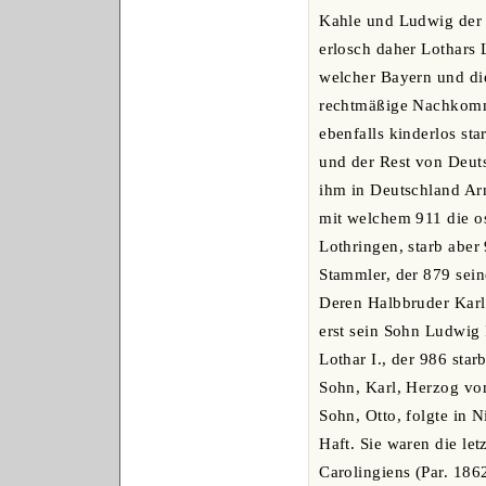
Kahle und Ludwig der 
erlosch daher Lothars 
welcher Bayern und die
rechtmäßige Nachkomm
ebenfalls kinderlos st
und der Rest von Deuts
ihm in Deutschland Arn
mit welchem 911 die os
Lothringen, starb aber
Stammler, der 879 sein
Deren Halbbruder Karl
erst sein Sohn Ludwig 
Lothar I., der 986 sta
Sohn, Karl, Herzog von
Sohn, Otto, folgte in 
Haft. Sie waren die le
Carolingiens (Par. 186