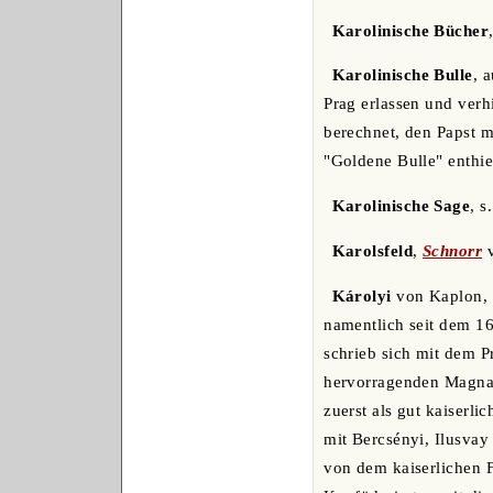
Karolinische Bücher
Karolinische Bulle
, 
Prag erlassen und verh
berechnet, den Papst 
"Goldene Bulle" enthiel
Karolinische Sage
, s
Karolsfeld
,
Schnorr
v
Károlyi
von Kaplon, i
namentlich seit dem 16
schrieb sich mit dem P
hervorragenden Magnat
zuerst als gut kaiserl
mit Bercsényi, Ilusvay 
von dem kaiserlichen 