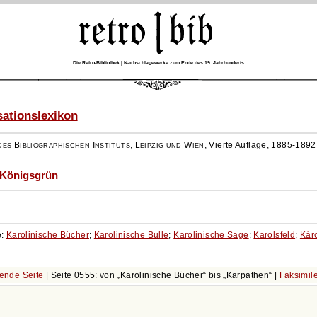
Die Retro-Bibliothek | Nachschlagewerke zum Ende des 19. Jahrhunderts
ationslexikon
es Bibliographischen Instituts, Leipzig und Wien
,
Vierte Auflage, 1885-1892
- Königsgrün
e:
Karolinische Bücher
;
Karolinische Bulle
;
Karolinische Sage
;
Karolsfeld
;
Káro
ende Seite
| Seite 0555: von
Karolinische Bücher
bis
Karpathen
|
Faksimil