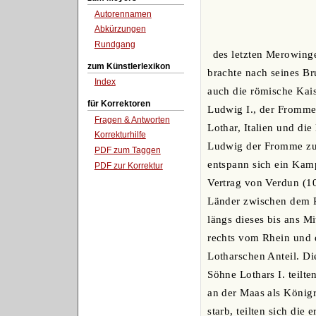
Autorennamen
Abkürzungen
Rundgang
des letzten Merowing
zum Künstlerlexikon
brachte nach seines B
Index
auch die römische Kais
für Korrektoren
Ludwig I., der Fromme 
Fragen & Antworten
Lothar, Italien und di
Korrekturhilfe
Ludwig der Fromme zu g
PDF zum Taggen
entspann sich ein Kamp
PDF zur Korrektur
Vertrag von Verdun (10.
Länder zwischen dem R
längs dieses bis ans M
rechts vom Rhein und 
Lotharschen Anteil. Di
Söhne Lothars I. teilt
an der Maas als Königr
starb, teilten sich die