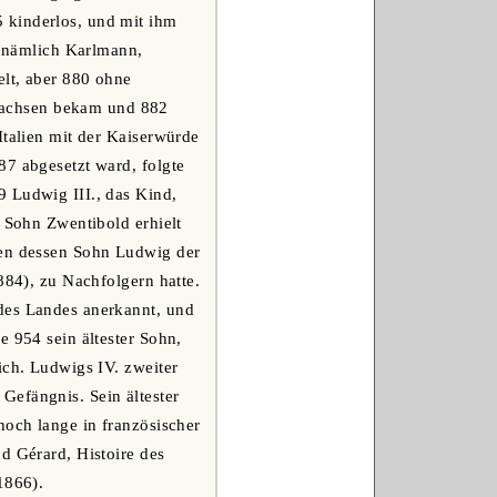
 kinderlos, und mit ihm
e, nämlich Karlmann,
elt, aber 880 ohne
Sachsen bekam und 882
Italien mit der Kaiserwürde
87 abgesetzt ward, folgte
9 Ludwig III., das Kind,
r Sohn Zwentibold erhielt
len dessen Sohn Ludwig der
884), zu Nachfolgern hatte.
 des Landes anerkannt, und
e 954 sein ältester Sohn,
ich. Ludwigs IV. zweiter
Gefängnis. Sein ältester
noch lange in französischer
d Gérard, Histoire des
1866).