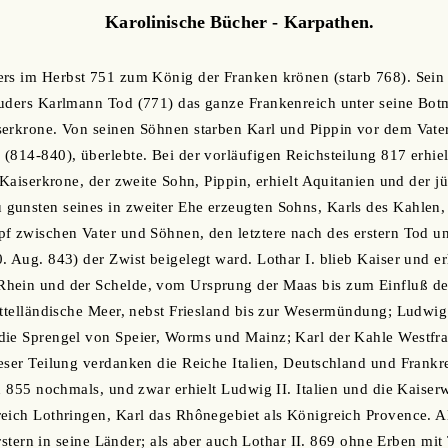
Karolinische Bücher - Karpathen.
ers im Herbst 751 zum König der Franken krönen (starb 768). Sein 
ruders Karlmann Tod (771) das ganze Frankenreich unter seine Bot
erkrone. Von seinen Söhnen starben Karl und Pippin vor dem Vater,
(814-840), überlebte. Bei der vorläufigen Reichsteilung 817 erhiel
e Kaiserkrone, der zweite Sohn, Pippin, erhielt Aquitanien und der 
unsten seines in zweiter Ehe erzeugten Sohns, Karls des Kahlen, 
f zwischen Vater und Söhnen, den letztere nach des erstern Tod unte
 Aug. 843) der Zwist beigelegt ward. Lothar I. blieb Kaiser und erh
hein und der Schelde, vom Ursprung der Maas bis zum Einfluß d
ittelländische Meer, nebst Friesland bis zur Wesermündung; Ludwi
die Sprengel von Speier, Worms und Mainz; Karl der Kahle Westfr
eser Teilung verdanken die Reiche Italien, Deutschland und Frankr
en 855 nochmals, und zwar erhielt Ludwig II. Italien und die Kaiser
eich Lothringen, Karl das Rhônegebiet als Königreich Provence. Al
 erstern in seine Länder; als aber auch Lothar II. 869 ohne Erben mit