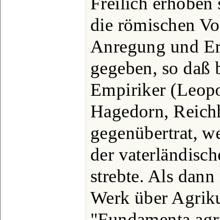
Freilich erhoben 
die römischen Vor
Anregung und E
gegeben, so daß 
Empiriker (Leopo
Hagedorn, Reichh
gegenübertrat, w
der vaterländisc
strebte. Als dann
Werk über Agriku
"Fundamenta agri