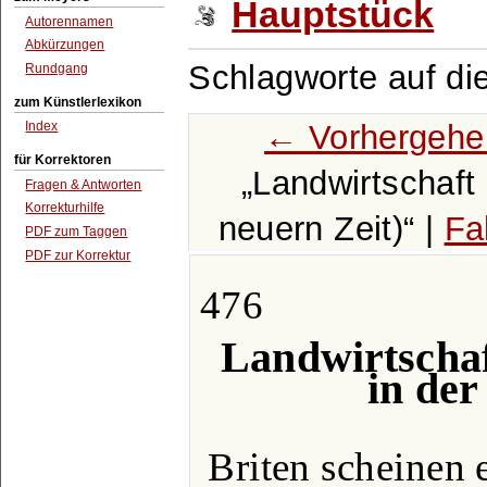
Hauptstück
Autorennamen
Abkürzungen
Schlagworte auf di
Rundgang
zum Künstlerlexikon
← Vorhergehe
Index
für Korrektoren
Landwirtschaft 
Fragen & Antworten
Korrekturhilfe
neuern Zeit)
|
Fa
PDF zum Taggen
PDF zur Korrektur
476
Landwirtschaf
in der
Briten scheinen 