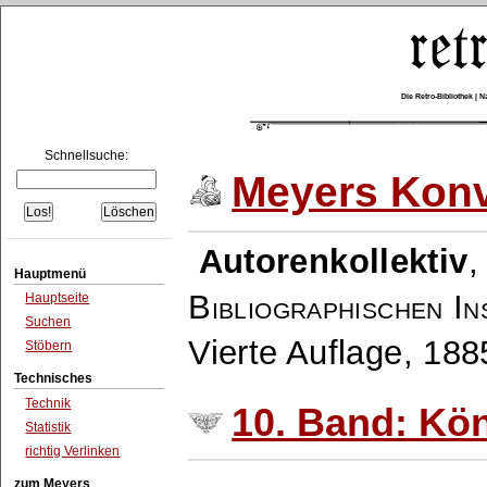
Die Retro-Bibliothek |
Schnellsuche:
Meyers Konv
Autorenkollektiv
Hauptmenü
Bibliographischen In
Hauptseite
Suchen
Vierte Auflage, 18
Stöbern
Technisches
Technik
10. Band: Kö
Statistik
richtig Verlinken
zum Meyers