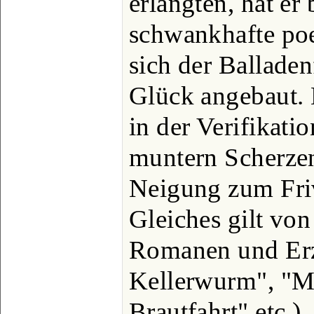
erlangten, hat er
schwankhafte poe
sich der Ballade
Glück angebaut. 
in der Verifikati
muntern Scherzen,
Neigung zum Fri
Gleiches gilt vo
Romanen und Er
Kellerwurm", "M
Brautfahrt" etc.),