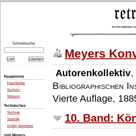
Die Retro-Bibliothek |
Schnellsuche:
Meyers Konv
Autorenkollektiv
Hauptmenü
Bibliographischen In
Hauptseite
Suchen
Vierte Auflage, 18
Stöbern
Technisches
Technik
10. Band: Kö
Statistik
richtig Verlinken
zum Meyers