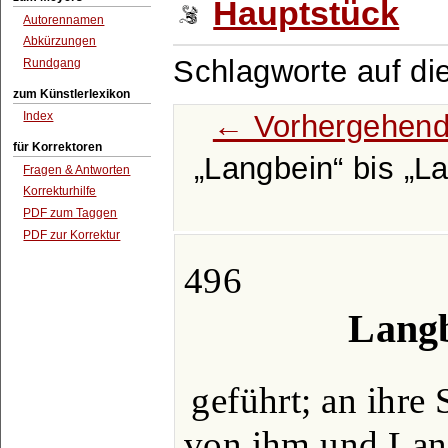
Hauptstück
Autorennamen
Abkürzungen
Schlagworte auf di
Rundgang
zum Künstlerlexikon
← Vorhergehend
Index
für Korrektoren
Langbein
bis
L
Fragen & Antworten
Korrekturhilfe
PDF zum Taggen
PDF zur Korrektur
496
Langb
geführt; an ihre S
von ihm und Lan