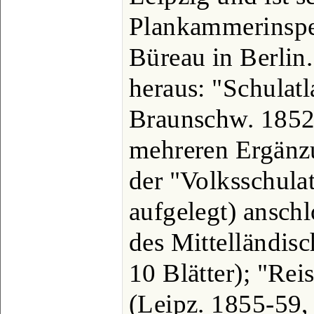
Plankammerinspek
Büreau in Berlin
heraus: "Schulatl
Braunschw. 1852 u
mehreren Ergänzu
der "Volksschulat
aufgelegt) ansch
des Mittelländis
10 Blätter); "Rei
(Leipz. 1855-59, 