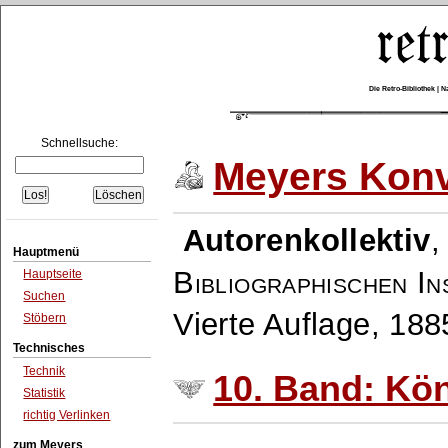
Die Retro-Bibliothek |
Schnellsuche:
Meyers Konv
Autorenkollektiv
Hauptmenü
Bibliographischen In
Hauptseite
Suchen
Vierte Auflage, 18
Stöbern
Technisches
Technik
10. Band: Kö
Statistik
richtig Verlinken
zum Meyers