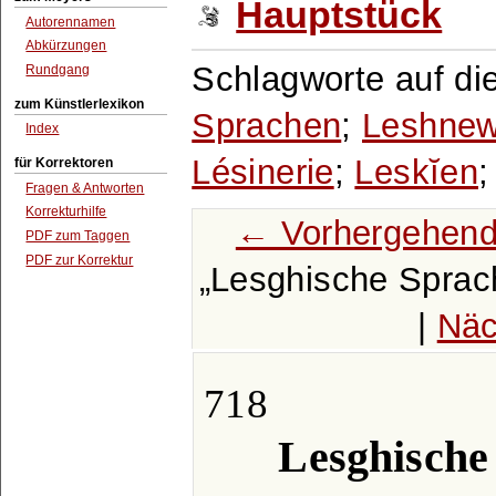
Hauptstück
Autorennamen
Abkürzungen
Schlagworte auf di
Rundgang
zum Künstlerlexikon
Sprachen
;
Leshne
Index
Lésinerie
;
Leskĭen
für Korrektoren
Fragen & Antworten
Korrekturhilfe
← Vorhergehend
PDF zum Taggen
PDF zur Korrektur
Lesghische Sprac
|
Näc
718
Lesghische 