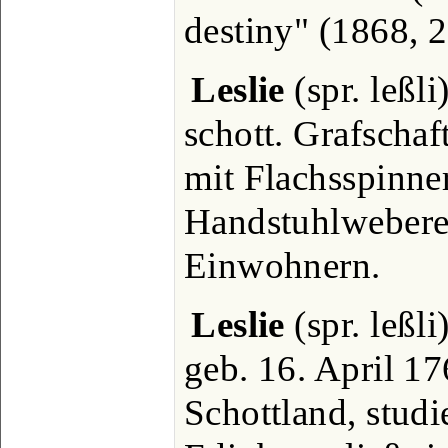
destiny" (1868, 2
Leslie
(spr. leßli
schott. Grafschaf
mit Flachsspinne
Handstuhlwebere
Einwohnern.
Leslie
(spr. leßli
geb. 16. April 1
Schottland, studi