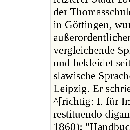
der Thomasschule,
in Göttingen, wu
außerordentlicher
vergleichende Sp
und bekleidet sei
slawische Sprach
Leipzig. Er schri
^[richtig: I. für
restituendo diga
1860); "Handbuch