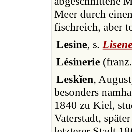
abgeschnittene M
Meer durch einen
fischreich, aber 
Lesine
, s.
Lisen
Lésinerie
(franz.
Leskĭen
, August
besonders namhaft
1840 zu Kiel, stu
Vaterstadt, späte
letzterer Stadt 1