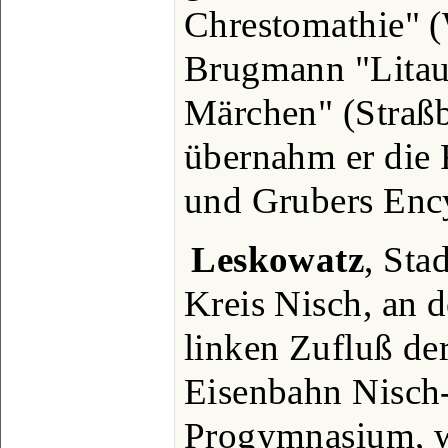
Chrestomathie" (
Brugmann "Litaui
Märchen" (Straßb
übernahm er die 
und Grubers Enc
Leskowatz
, Sta
Kreis Nisch, an d
linken Zufluß de
Eisenbahn Nisch-
Progymnasium, w