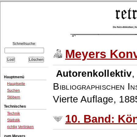
Die Retro-Bibliothek |
Schnellsuche:
Meyers Konv
Autorenkollektiv
Hauptmenü
Bibliographischen In
Hauptseite
Suchen
Vierte Auflage, 18
Stöbern
Technisches
Technik
10. Band: Kö
Statistik
richtig Verlinken
zum Meyers