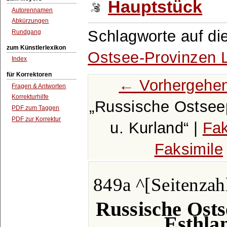
Hauptstück
Autorennamen
Abkürzungen
Schlagworte auf di
Rundgang
zum Künstlerlexikon
Ostsee-Provinzen L
Index
für Korrektoren
← Vorhergehen
Fragen & Antworten
Korrekturhilfe
Russische Ostseep
PDF zum Taggen
PDF zur Korrektur
u. Kurland
|
Fak
Faksimile
849a ^[Seitenzahl
Russische Osts
Esthla