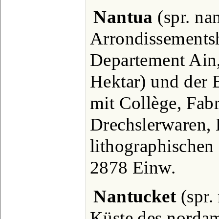
Nantua
(spr. na
Arrondissementsh
Departement Ain
Hektar) und der
mit Collège, Fab
Drechslerwaren, 
lithographischen 
2878 Einw.
Nantucket
(spr.
Küste des nordam