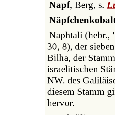
Napf
, Berg, s.
L
Näpfchenkobal
Naphtali (hebr.,
30, 8), der siebe
Bilha, der Stamm
israelitischen S
NW. des Galiläis
diesem Stamm gi
hervor.