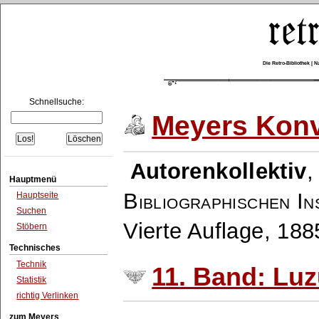
Die Retro-Bibliothek |
Schnellsuche:
Meyers Konv
Autorenkollektiv
Hauptmenü
Bibliographischen In
Hauptseite
Suchen
Vierte Auflage, 18
Stöbern
Technisches
Technik
11. Band: Luz
Statistik
richtig Verlinken
zum Meyers