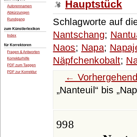
Hauptstück
Autorennamen
Abkürzungen
Schlagworte auf di
Rundgang
zum Künstlerlexikon
Nantschang
;
Nantu
Index
Naos
;
Napa
;
Napaj
für Korrektoren
Fragen & Antworten
Näpfchenkobalt
;
Na
Korrekturhilfe
PDF zum Taggen
PDF zur Korrektur
← Vorhergehend
Nanteuil
bis
Nap
998