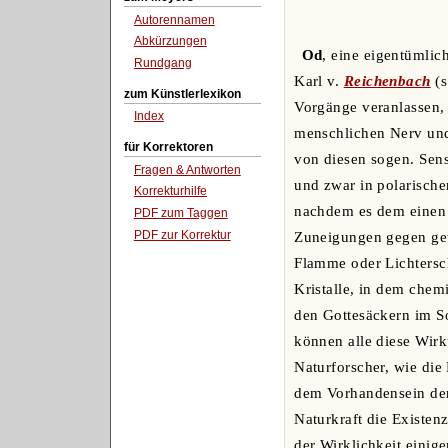
Autorennamen
Abkürzungen
Od
, eine eigentümlic
Rundgang
Karl v.
Reichenbach
(s
zum Künstlerlexikon
Vorgänge veranlassen, 
Index
menschlichen Nerv und
für Korrektoren
von diesen sogen. Sen
Fragen & Antworten
und zwar in polarisch
Korrekturhilfe
nachdem es dem einen o
PDF zum Taggen
PDF zur Korrektur
Zuneigungen gegen gew
Flamme oder Lichtersch
Kristalle, in dem chem
den Gottesäckern im S
können alle diese Wir
Naturforscher, wie die
dem Vorhandensein der
Naturkraft die Existen
der Wirklichkeit einig