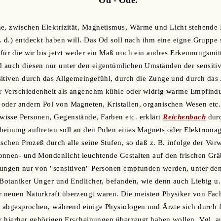
he, zwischen Elektrizität, Magnetismus, Wärme und Licht stehende K
. d.) entdeckt haben will. Das Od soll nach ihm eine eigne Grupp
für die wir bis jetzt weder ein Maß noch ein andres Erkennungsmit
 auch diesen nur unter den eigentümlichen Umständen der sensitiv
sitiven durch das Allgemeingefühl, durch die Zunge und durch da
er Verschiedenheit als angenehm kühle oder widrig warme Empfind
der andern Pol von Magneten, Kristallen, organischen Wesen etc. 
isse Personen, Gegenstände, Farben etc. erklärt
Reichenbach
durc
einung auftreten soll an den Polen eines Magnets oder Elektromag
ischen Prozeß durch alle seine Stufen, so daß z. B. infolge der Ve
onnen- und Mondenlicht leuchtende Gestalten auf den frischen Grä
kungen nur von "sensitiven" Personen empfunden werden, unter de
 Botaniker Unger und Endlicher, befanden, wie denn auch Liebig u.
 neuen Naturkraft überzeugt waren. Die meisten Physiker von Fach
z abgesprochen, während einige Physiologen und Ärzte sich durch 
er hierher gehörigen Erscheinungen überzeugt haben wollen. Vgl. a