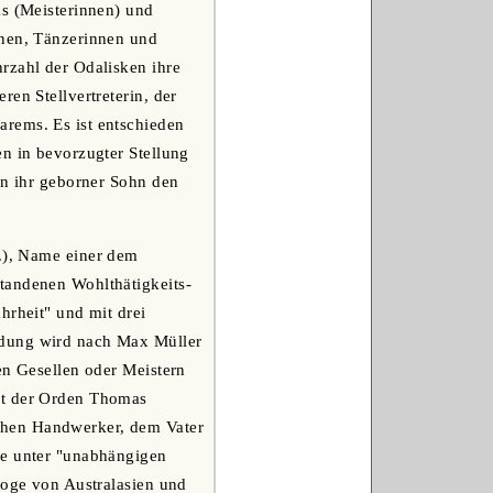
as (Meisterinnen) und
nnen, Tänzerinnen und
rzahl der Odalisken ihre
en Stellvertreterin, der
rems. Es ist entschieden
en in bevorzugter Stellung
on ihr geborner Sohn den
F.), Name einer dem
tandenen Wohlthätigkeits-
hrheit" und mit drei
ndung wird nach Max Müller
en Gesellen oder Meistern
kt der Orden Thomas
chen Handwerker, dem Vater
se unter "unabhängigen
loge von Australasien und