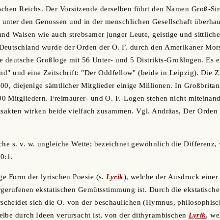
schen Reichs. Der Vorsitzende derselben führt den Namen Groß-Sir
unter den Genossen und in der menschlichen Gesellschaft überhau
und Waisen wie auch strebsamer junger Leute, geistige und sittlic
Deutschland wurde der Orden der O. F. durch den Amerikaner Mors
ine deutsche Großloge mit 56 Unter- und 5 Distrikts-Großlogen. Es
nd" und eine Zeitschrift: "Der Oddfellow" (beide in Leipzig). Die Z
00, diejenige sämtlicher Mitglieder einige Millionen. In Großbritan
0 Mitgliedern. Freimaurer- und O. F.-Logen stehen nicht miteinan
itsakten wirken beide vielfach zusammen. Vgl. Andräas, Der Orden
ache s. v. w. ungleiche Wette; bezeichnet gewöhnlich die Differenz,
10:1.
ige Form der lyrischen Poesie (s.
Lyrik
), welche der Ausdruck einer 
rgerufenen ekstatischen Gemütsstimmung ist. Durch die ekstatische 
cheidet sich die O. von der beschaulichen (Hymnus, philosophisc
lbe durch Ideen verursacht ist, von der dithyrambischen
Lyrik
, we