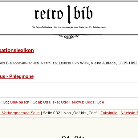
Die Retro-Bibliothek | Nachschlagewerke zum Ende des 19. Jahrhunderts
ationslexikon
es Bibliographischen Instituts, Leipzig und Wien
,
Vierte Auflage, 1885-1892
ius - Phlegmone
e:
Od
;
Oda-baschi
;
Odal
;
Odaliske
;
Odd Fellows
;
Odds
;
Ode
 Vorhergehende Seite
| Seite 0321: von
Od
bis
Ode
|
Faksimile
|
Nächste 
Od - Ode.