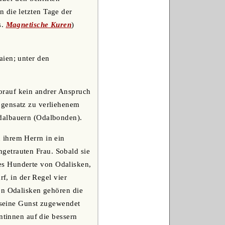
 die letzten Tage der
s.
Magnetische Kuren
)
aien; unter den
orauf kein andrer Anspruch
egensatz zu verliehenem
Odalbauern (Odalbonden).
 ihrem Herrn in ein
angetrauten Frau. Sobald sie
t es Hunderte von Odalisken,
rf, in der Regel vier
en Odalisken gehören die
h seine Gunst zugewendet
ntinnen auf die bessern