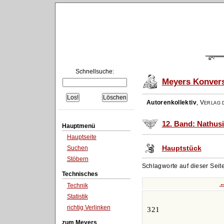
Schnellsuche:
Meyers Konvers
Autorenkollektiv
,
Verlag d
12. Band: Nathus
Hauptmenü
Hauptseite
Hauptstück
Suchen
Stöbern
Schlagworte auf dieser Seit
Technisches
←
Technik
Statistik
richtig Verlinken
321
zum Meyers