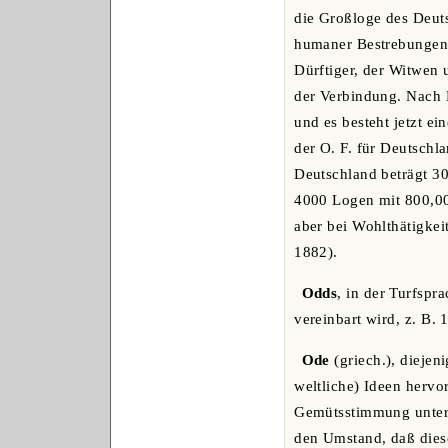
die Großloge des Deut
humaner Bestrebungen 
Dürftiger, der Witwen 
der Verbindung. Nach 
und es besteht jetzt e
der O. F. für Deutschla
Deutschland beträgt 30
4000 Logen mit 800,00
aber bei Wohlthätigke
1882).
Odds
, in der Turfspr
vereinbart wird, z. B. 
Ode
(griech.), diejen
weltliche) Ideen hervo
Gemütsstimmung unters
den Umstand, daß diese