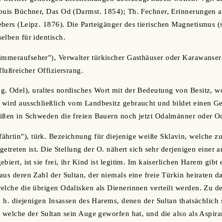
Louis Büchner, Das Od (Darmst. 1854); Th. Fechner, Erinnerungen an
bers (Leipz. 1876). Die Parteigänger des tierischen Magnetismus (
elben für identisch.
Zimmeraufseher"), Verwalter türkischer Gasthäuser oder Karawanser
flußreicher Offiziersrang.
. Odel), uraltes nordisches Wort mit der Bedeutung von Besitz, w
 wird ausschließlich vom Landbesitz gebraucht und bildet einen G
eißen in Schweden die freien Bauern noch jetzt Odalmänner oder 
hrtin"), türk. Bezeichnung für diejenige weiße Sklavin, welche zu
 getreten ist. Die Stellung der O. nähert sich sehr derjenigen einer 
biert, ist sie frei, ihr Kind ist legitim. Im kaiserlichen Harem gib
us deren Zahl der Sultan, der niemals eine freie Türkin heiraten da
elche die übrigen Odalisken als Dienerinnen verteilt werden. Zu d
d. h. diejenigen Insassen des Harems, denen der Sultan thatsächlic
f welche der Sultan sein Auge geworfen hat, und die also als Aspira