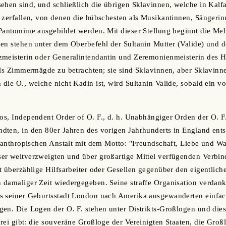
ehen sind, und schließlich die übrigen Sklavinnen, welche in Kalf
 zerfallen, von denen die hübschesten als Musikantinnen, Sängeri
Pantomime ausgebildet werden. Mit dieser Stellung beginnt die Meh
en stehen unter dem Oberbefehl der Sultanin Mutter (Valide) und der
meisterin oder Generalintendantin und Zeremonienmeisterin des Ha
als Zimmermägde zu betrachten; sie sind Sklavinnen, aber Sklavinn
die O., welche nicht Kadin ist, wird Sultanin Valide, sobald ein v
llos, Independent Order of O. F., d. h. Unabhängiger Orden der O. 
ten, in den 80er Jahren des vorigen Jahrhunderts in England ents
ilanthropischen Anstalt mit dem Motto: "Freundschaft, Liebe und Wa
er weitverzweigten und über großartige Mittel verfügenden Verbi
t überzählige Hilfsarbeiter oder Gesellen gegenüber den eigentlich
 damaliger Zeit wiedergegeben. Seine straffe Organisation verdan
s seiner Geburtsstadt London nach Amerika ausgewanderten einfa
en. Die Logen der O. F. stehen unter Distrikts-Großlogen und die
rei gibt: die souveräne Großloge der Vereinigten Staaten, die Groß