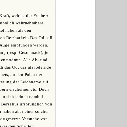
raft, welche der Freiherr
e sinnlich wahrnehmbare
tel haben als den
en Reizbarkeit. Das Od soll
s Auge empfunden werden,
ung (resp. Geschmack), je
entströmte. Alle Ab- und
h das Od, das als lodernde
nets, an den Polen der
rwesung der Leichname auf
bern erscheinen etc. Doch
nen sich jedoch namhafte
 Berzelius ursprünglich von
 haben aber einer solchen
fortgesetzte Versuche von
ußer den Schriften