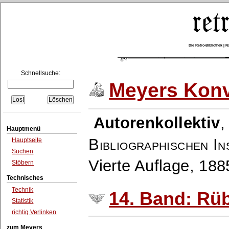
Die Retro-Bibliothek |
Schnellsuche:
Meyers Konv
Autorenkollektiv
Hauptmenü
Bibliographischen In
Hauptseite
Suchen
Vierte Auflage, 18
Stöbern
Technisches
Technik
14. Band: Rü
Statistik
richtig Verlinken
zum Meyers