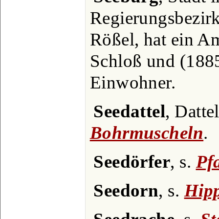
Regierungsbezirk
Rößel, hat ein Am
Schloß und (1885
Einwohner.
Seedattel
, Datte
Bohrmuscheln
.
Seedörfer
, s.
Pf
Seedorn
, s.
Hip