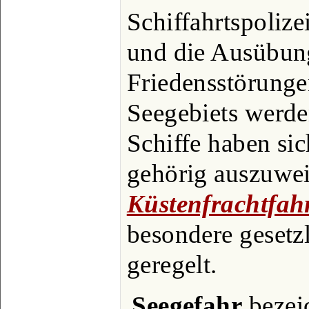
Schiffahrtspoliz
und die Ausübung
Friedensstörunge
Seegebiets werde
Schiffe haben sic
gehörig auszuwei
Küstenfrachtfah
besondere gesetzl
geregelt.
Seegefahr
bezei