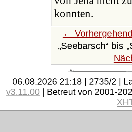
von Jena nicht z
konnten.
← Vorhergehend
Seebarsch
bis
Näc
06.08.2026 21:18 | 2735/2 | L
v3.11.00
| Betreut von 2001-20
XH