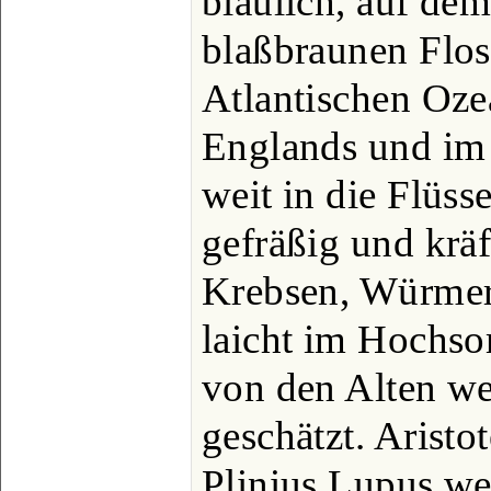
bläulich, auf de
blaßbraunen Floss
Atlantischen Oze
Englands und im 
weit in die Flüss
gefräßig und kräf
Krebsen, Würmer
laicht im Hochs
von den Alten we
geschätzt. Aristo
Plinius Lupus we