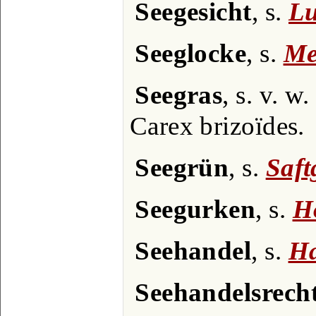
Seegesicht
, s.
Lu
Seeglocke
, s.
Me
Seegras
, s. v. 
Carex brizoïdes.
Seegrün
, s.
Saft
Seegurken
, s.
H
Seehandel
, s.
Ha
Seehandelsrech