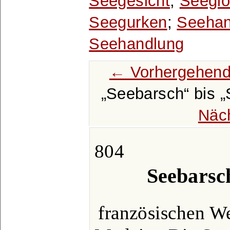
Seegesicht
;
Seegl
Seegurken
;
Seehan
Seehandlung
← Vorhergehend
Seebarsch
bis
Näc
804
Seebarsc
französischen We