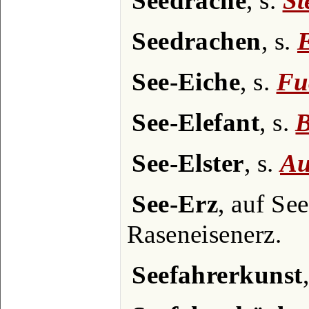
Seedrache
, s.
St
Seedrachen
, s.
E
See-Eiche
, s.
Fu
See-Elefant
, s.
B
See-Elster
, s.
Au
See-Erz
, auf Se
Raseneisenerz.
Seefahrerkunst