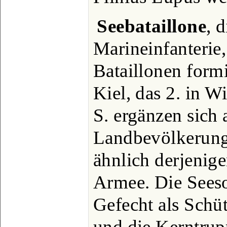
Seebataillone
, 
Marineinfanterie
Bataillonen formi
Kiel, das 2. in W
S. ergänzen sich 
Landbevölkerung,
ähnlich derjenige
Armee. Die Seeso
Gefecht als Schü
und die Kerntru