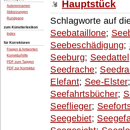
Hauptstück
Autorennamen
Abkürzungen
Schlagworte auf di
Rundgang
zum Künstlerlexikon
Seebataillone
;
See
Index
Seebeschädigung
;
für Korrektoren
Fragen & Antworten
Seeburg
;
Seedattel
Korrekturhilfe
PDF zum Taggen
Seedrache
;
Seedra
PDF zur Korrektur
Elefant
;
See-Elster
Seefahrtsbücher
;
S
Seeflieger
;
Seefort
Seegebiet
;
Seegefa