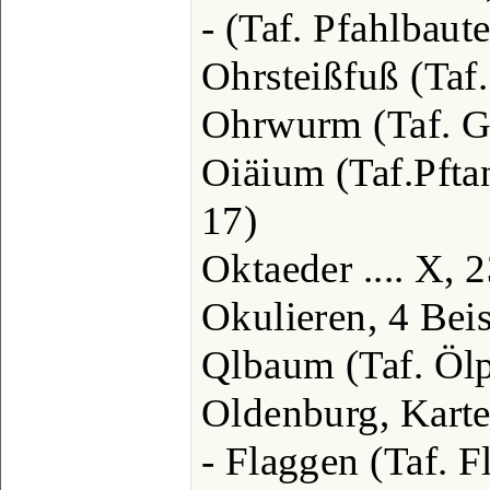
- (Taf. Pfahlbauten
Ohrsteißfuß (Taf. 
Ohrwurm (Taf. Ger
Oiäium (Taf.Pfta
17)
Oktaeder .... X, 
Okulieren, 4 Beispi
Qlbaum (Taf. Ölpf
Oldenburg, Karte
- Flaggen (Taf. Fl