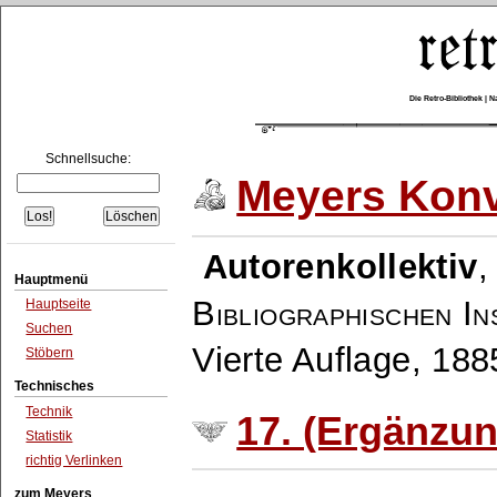
Die Retro-Bibliothek |
Schnellsuche:
Meyers Konv
Autorenkollektiv
Hauptmenü
Bibliographischen In
Hauptseite
Suchen
Vierte Auflage, 18
Stöbern
Technisches
Technik
17. (Ergänzu
Statistik
richtig Verlinken
zum Meyers