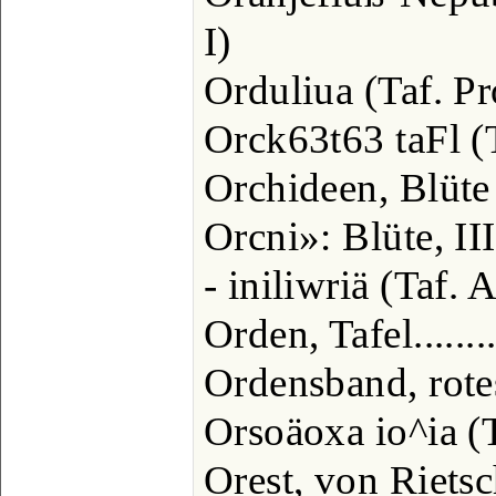
I)
Orduliua (Taf. Pro
Orck63t63 taFl (T
Orchideen, Blüte 
Orcni»: Blüte, III,
- iniliwriä (Taf. 
Orden, Tafel........
Ordensband, rotes
Orsoäoxa io^ia (T
Orest, von Rietsc