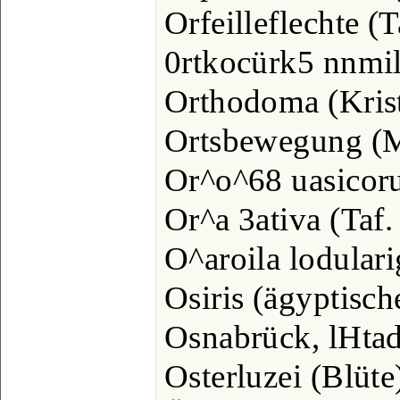
Orfeilleflechte (T
0rtkocürk5 nnmil
Orthodoma (Krista
Ortsbewegung (Ma
Or^o^68 uasicorui
Or^a 3ativa (Taf.
O^aroila lodular
Osiris (ägyptische
Osnabrück, lHtadt
Osterluzei (Blüte)..