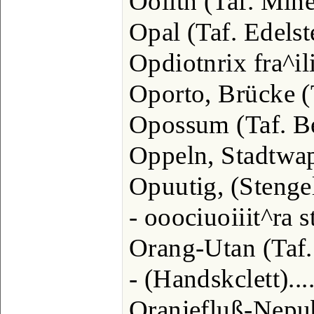
Oolith (Taf. Miner
Opal (Taf. Edelstei
Opdiotnrix fra^i
Oporto, Brücke (T
Opossum (Taf. Beut
Oppeln, Stadtwapp
Opuutig, (Stengel).
- ooociuoiiit^ra s
Orang-Utan (Taf. A
- (Handskclett).....
Oranjefluß-Nepub