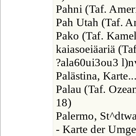
Pahni (Taf. Ameri
Pah Utah (Taf. A
Pako (Taf. Kamele)
kaiasoeiäariä (Taf
?ala60ui3ou3 l)n
Palästina, Karte....
Palau (Taf. Ozean
18)
Palermo, St^dtwap
- Karte der Umgeb