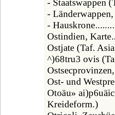
- Staatswappen (T
- Länderwappen, Ta
- Hauskrone........
Ostindien, Karte...
Ostjate (Taf. Asia
^)68tru3 ovis (Taf
Ostsecprovinzen, r
Ost- und Westpreu
Otoäu» ai)p6uäic
Kreideform.)