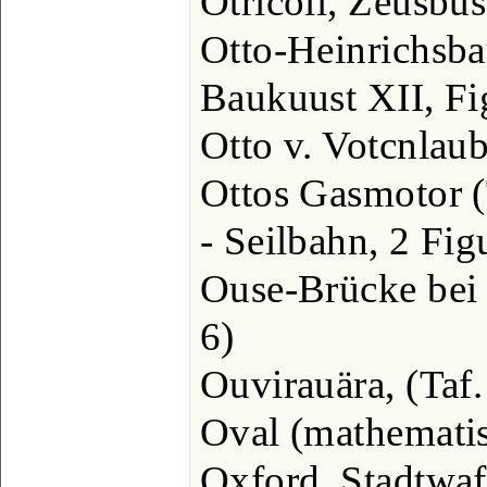
Otricoli, Zeusbüs
Otto-Heinrichsba
Baukuust XII, Fig.
Otto v. Votcnlaub
Ottos Gasmotor (
- Seilbahn, 2 Figur
Ouse-Brücke bei 
6)
Ouvirauära, (Taf.
Oval (mathematisch
Oxford, Stadtwaftp