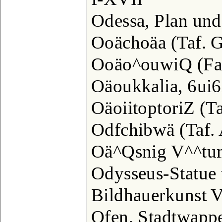
Odessa, Plan und 
Ooächoäa (Taf. Ge
Ooäo^ouwiQ (Fade
Oäoukkalia, 6ui6i
OäoiitoptoriZ (Ta
Odfchibwä (Taf. 
Oä^Qsnig V^^tum 
Odysseus-Statue
Bildhauerkunst VII
Ofen, Stadtwappen.