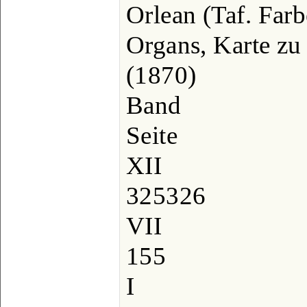
Orlean (Taf. Farbe
Organs, Karte zu
(1870)
Band
Seite
XII
325326
VII
155
I