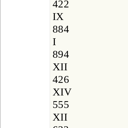
422
IX
884
I
894
XII
426
XIV
555
XII