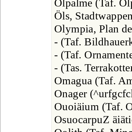
Ölpalme (Taf. Ölp
Öls, Stadtwappen..
Olympia, Plan de
- (Taf. Bildhauerk
- (Taf. Ornamente
- (Tas. Terrakotten
Omagua (Taf. Ame
Onager (^urfgcfchü
Ouoiäium (Taf. Or
OsuocarpuZ äiätio