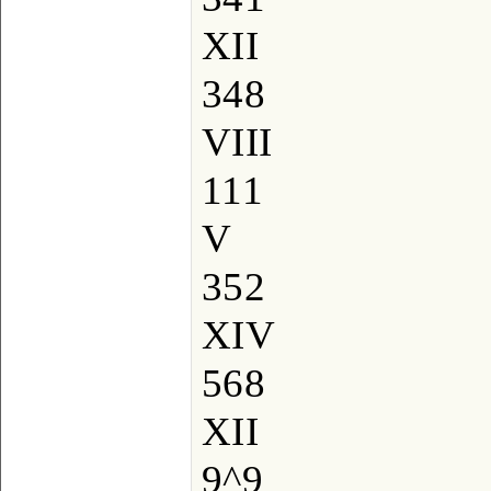
XII
348
VIII
111
V
352
XIV
568
XII
9^9