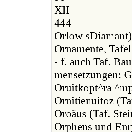
XII
444
Orlow sDiamant), 
Ornamente, Tafel I
- f. auch Taf. B
mensetzungen: Ge
Oruitkopt^ra ^mpk
Ornitienuitoz (Ta
Oroäus (Taf. Stei
Orphens und Enryd