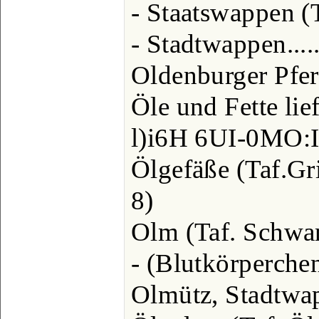
- Staatswappen (T
- Stadtwappen......
Oldenburger Pferd
Öle und Fette lie
l)i6H 6UI-0MO:I (
Ölgefäße (Taf.Gri
8)
Olm (Taf. Schwanz
- (Blutkörperchen).
Olmütz, Stadtwapp