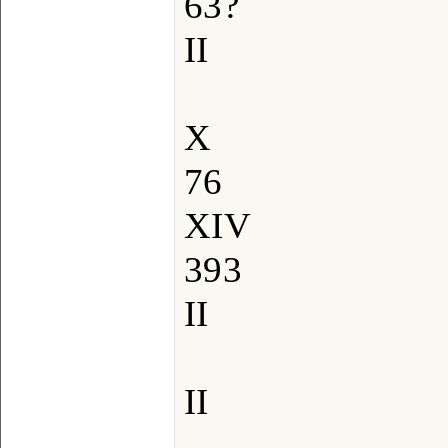
63?
II
X
76
XIV
393
II
II
_