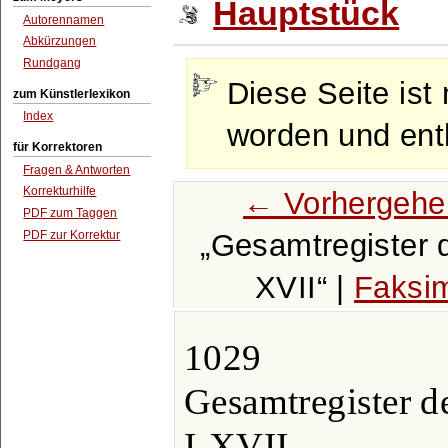
Hauptstück
Autorennamen
Abkürzungen
Rundgang
Diese Seite ist 
zum Künstlerlexikon
Index
worden und enth
für Korrektoren
Fragen & Antworten
Korrekturhilfe
← Vorhergehe
PDF zum Taggen
PDF zur Korrektur
Gesamtregister d
XVII
|
Faksim
1029
Gesamtregister d
I-XVII